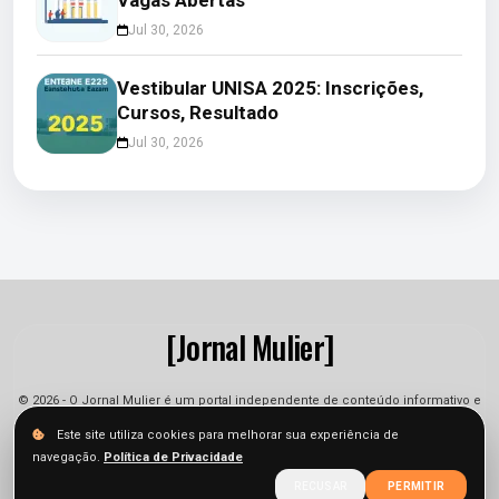
Jul 30, 2026
Vestibular UNISA 2025: Inscrições,
Cursos, Resultado
Jul 30, 2026
[Jornal Mulier]
© 2026 - O Jornal Mulier é um portal independente de conteúdo informativo e
jornalístico. As informações podem sofrer alterações.
Este site utiliza cookies para melhorar sua experiência de
navegação.
Política de Privacidade
Sobre
Equipe
Contato
Termos
Privacidade
RECUSAR
PERMITIR