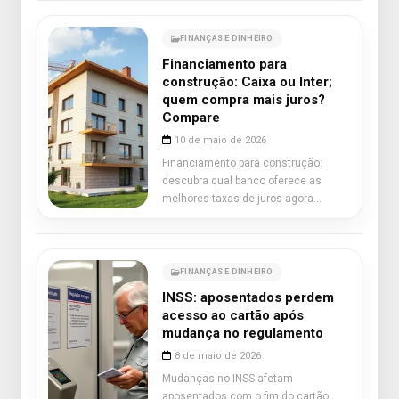
FINANÇAS E DINHEIRO
Financiamento para
construção: Caixa ou Inter;
quem compra mais juros?
Compare
10 de maio de 2026
Financiamento para construção:
descubra qual banco oferece as
melhores taxas de juros agora
mesmo.
FINANÇAS E DINHEIRO
INSS: aposentados perdem
acesso ao cartão após
mudança no regulamento
8 de maio de 2026
Mudanças no INSS afetam
aposentados com o fim do cartão