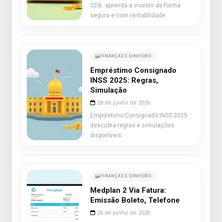
CDB: aprenda a investir de forma
segura e com rentabilidade.
FINANÇAS E DINHEIRO
Empréstimo Consignado
INSS 2025: Regras,
Simulação
28 de junho de 2026
Empréstimo Consignado INSS 2025:
descubra regras e simulações
disponíveis.
FINANÇAS E DINHEIRO
Medplan 2 Via Fatura:
Emissão Boleto, Telefone
26 de junho de 2026