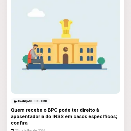
FINANÇAS E DINHEIRO
Quem recebe o BPC pode ter direito à
aposentadoria do INSS em casos específicos;
confira
23 de julho de 2026