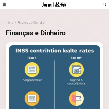
Jornal
Mulier
Início
/
Finanças e Dinheiro
Finanças e Dinheiro