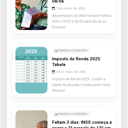
08/06
1 de junho de 2026
Aposentados do INSS recebem bônus
entre 29/05 e 08/06 para aliviar as
finanças.
FINANÇAS E DINHEIRO
Imposto de Renda 2025:
Tabela
29 de maio de 2026
Imposto de Renda 2025: Confira a
tabela atualizada e saiba quem deve
declarar.
FINANÇAS E DINHEIRO
Faltam 3 dias: INSS começa a