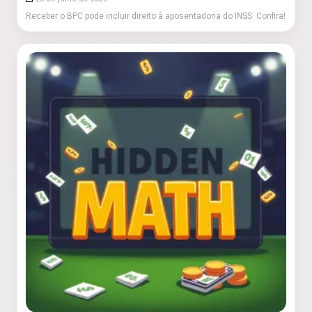
Receber o BPC pode incluir direito à aposentadoria do INSS. Confira!