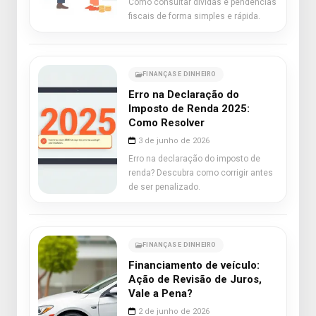
Como consultar dívidas e pendências
fiscais de forma simples e rápida.
FINANÇAS E DINHEIRO
Erro na Declaração do
Imposto de Renda 2025:
Como Resolver
3 de junho de 2026
Erro na declaração do imposto de
renda? Descubra como corrigir antes
de ser penalizado.
FINANÇAS E DINHEIRO
Financiamento de veículo:
Ação de Revisão de Juros,
Vale a Pena?
2 de junho de 2026