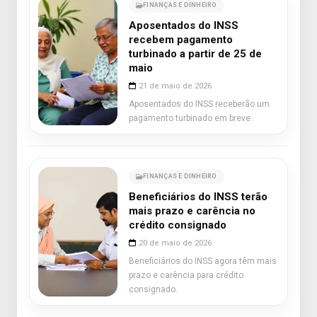
FINANÇAS E DINHEIRO
Aposentados do INSS
recebem pagamento
turbinado a partir de 25 de
maio
21 de maio de 2026
Aposentados do INSS receberão um
pagamento turbinado em breve.
FINANÇAS E DINHEIRO
Beneficiários do INSS terão
mais prazo e carência no
crédito consignado
20 de maio de 2026
Beneficiários do INSS agora têm mais
prazo e carência para crédito
consignado.