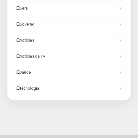
Geral
Governo
Notícias
Notícias da TV
Saúde
Tecnologia