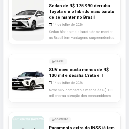
Sedan de R$ 175.990 derruba
Toyota e é o híbrido mais barato
de se manter no Brasil
14 de julho de 2026
Sedan híbrido mais barato de se manter
no Brasil tem vantagens surpreendentes.
BRASIL
SUV novo custa menos de R$
100 mil e desafia Creta e T
14 de julho de 2026
Novo SUV compacto a menos de R$ 100
mil chama atenção dos consumidores.
GOVERNO
Pagamento extra do INSS já tem