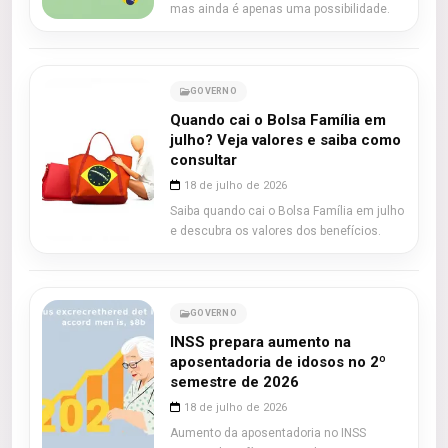
mas ainda é apenas uma possibilidade.
GOVERNO
Quando cai o Bolsa Família em
julho? Veja valores e saiba como
consultar
18 de julho de 2026
Saiba quando cai o Bolsa Família em julho
e descubra os valores dos benefícios.
GOVERNO
INSS prepara aumento na
aposentadoria de idosos no 2º
semestre de 2026
18 de julho de 2026
Aumento da aposentadoria no INSS