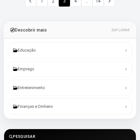
1
2
3
4
…
14
Descobrir mais
EXPLORAR
Educação
Emprego
Entretenimento
Finanças e Dinheiro
PESQUISAR