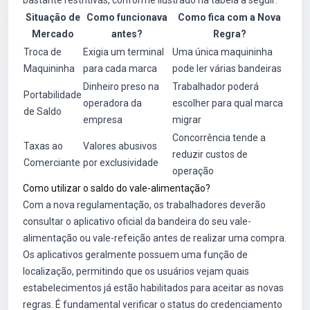
bastante restritivas, conforme ilustrado na tabela a seguir:
Situação de
Como funcionava
Como fica com a Nova
Mercado
antes?
Regra?
Troca de
Exigia um terminal
Uma única maquininha
Maquininha
para cada marca
pode ler várias bandeiras
Dinheiro preso na
Trabalhador poderá
Portabilidade
operadora da
escolher para qual marca
de Saldo
empresa
migrar
Concorrência tende a
Taxas ao
Valores abusivos
reduzir custos de
Comerciante
por exclusividade
operação
Como utilizar o saldo do vale-alimentação?
Com a nova regulamentação, os trabalhadores deverão
consultar o aplicativo oficial da bandeira do seu vale-
alimentação ou vale-refeição antes de realizar uma compra.
Os aplicativos geralmente possuem uma função de
localização, permitindo que os usuários vejam quais
estabelecimentos já estão habilitados para aceitar as novas
regras. É fundamental verificar o status do credenciamento