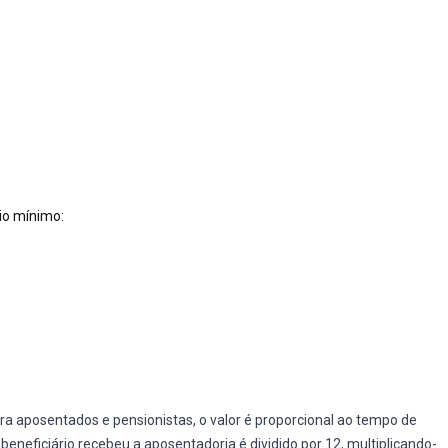
io mínimo:
ara aposentados e pensionistas, o valor é proporcional ao tempo de
eneficiário recebeu a aposentadoria é dividido por 12, multiplicando-