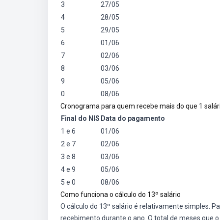
3
27/05
4
28/05
5
29/05
6
01/06
7
02/06
8
03/06
9
05/06
0
08/06
Cronograma para quem recebe mais do que 1 salár
Final do NIS
Data do pagamento
1 e 6
01/06
2 e 7
02/06
3 e 8
03/06
4 e 9
05/06
5 e 0
08/06
Como funciona o cálculo do 13º salário
O cálculo do 13º salário é relativamente simples. P
recebimento durante o ano. O total de meses que o b