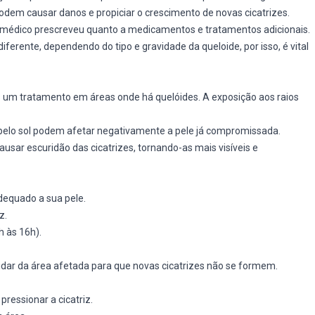
odem causar danos e propiciar o crescimento de novas cicatrizes.
 médico prescreveu quanto a medicamentos e tratamentos adicionais.
erente, dependendo do tipo e gravidade da queloide, por isso, é vital
ós um tratamento em áreas onde há quelóides. A exposição aos raios
pelo sol podem afetar negativamente a pele já compromissada.
causar escuridão das cicatrizes, tornando-as mais visíveis e
dequado a sua pele.
z.
h às 16h).
idar da área afetada para que novas cicatrizes não se formem.
ressionar a cicatriz.