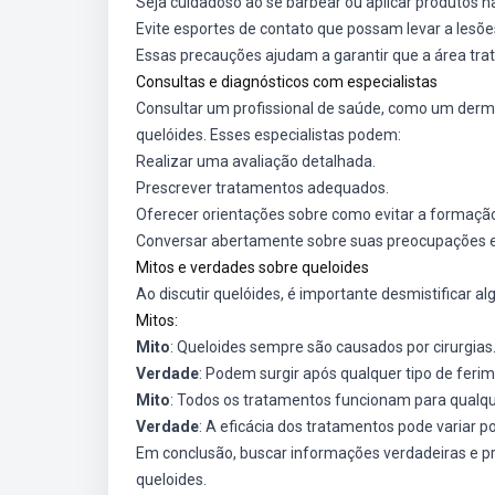
Seja cuidadoso ao se barbear ou aplicar produtos n
Evite esportes de contato que possam levar a lesõe
Essas precauções ajudam a garantir que a área tra
Consultas e diagnósticos com especialistas
Consultar um profissional de saúde, como um derma
quelóides. Esses especialistas podem:
Realizar uma avaliação detalhada.
Prescrever tratamentos adequados.
Oferecer orientações sobre como evitar a formação
Conversar abertamente sobre suas preocupações e 
Mitos e verdades sobre queloides
Ao discutir quelóides, é importante desmistificar
Mitos:
Mito
: Queloides sempre são causados por cirurgias
Verdade
: Podem surgir após qualquer tipo de feri
Mito
: Todos os tratamentos funcionam para qualqu
Verdade
: A eficácia dos tratamentos pode variar po
Em conclusão, buscar informações verdadeiras e pro
queloides.