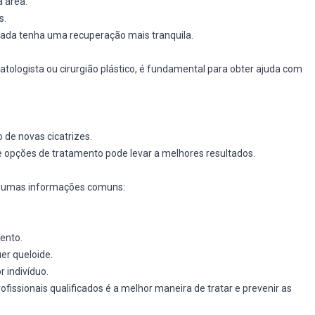
a área.
s.
tada tenha uma recuperação mais tranquila.
tologista ou cirurgião plástico, é fundamental para obter ajuda com
 de novas cicatrizes.
opções de tratamento pode levar a melhores resultados.
 algumas informações comuns:
.
mento.
er queloide.
r indivíduo.
fissionais qualificados é a melhor maneira de tratar e prevenir as