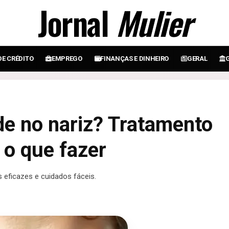
Jornal
Mulier
DE CRÉDITO
EMPREGO
FINANÇAS E DINHEIRO
GERAL
de no nariz? Tratamento
 o que fazer
 eficazes e cuidados fáceis.