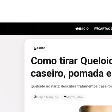
INÍCIO
CARTÃO 
SAÚDE
Como tirar Queloi
caseiro, pomada e
Queloide no nariz: descubra tratamentos caseiros
Sergio Marques
May 22, 2026