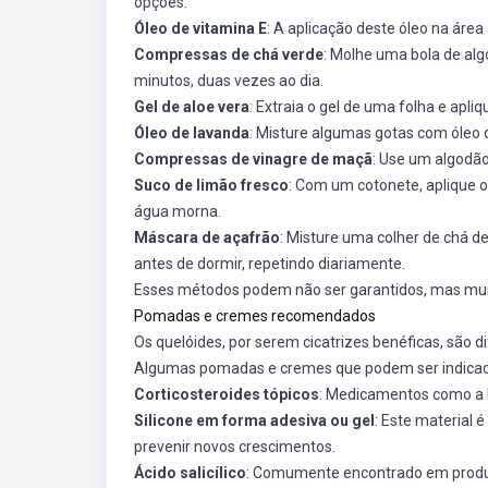
opções:
Óleo de vitamina E
: A aplicação deste óleo na área
Compressas de chá verde
: Molhe uma bola de alg
minutos, duas vezes ao dia.
Gel de aloe vera
: Extraia o gel de uma folha e apli
Óleo de lavanda
: Misture algumas gotas com óleo d
Compressas de vinagre de maçã
: Use um algodão
Suco de limão fresco
: Com um cotonete, aplique o
água morna.
Máscara de açafrão
: Misture uma colher de chá d
antes de dormir, repetindo diariamente.
Esses métodos podem não ser garantidos, mas muit
Pomadas e cremes recomendados
Os quelóides, por serem cicatrizes benéficas, são dif
Algumas pomadas e cremes que podem ser indicad
Corticosteroides tópicos
: Medicamentos como a h
Silicone em forma adesiva ou gel
: Este material é
prevenir novos crescimentos.
Ácido salicílico
: Comumente encontrado em produt