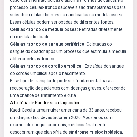
desordens hematológicas e algumas formas de câncer. No
processo, células-tronco saudáveis são transplantadas para
substituir células doentes ou danificadas na medula óssea.
Essas células podem ser obtidas de diferentes fontes:
Células-tronco de medula óssea:
Retiradas diretamente
da medula do doador.
Células-tronco do sangue periférico:
Coletadas do
sangue do doador após um processo que estimula a medula
a liberar células-tronco.
Células-tronco de cordão umbilical:
Extraídas do sangue
do cordão umbilical após o nascimento.
Esse tipo de transplante pode ser fundamental para a
recuperação de pacientes com doenças graves, oferecendo
uma chance de tratamento e cura.
A história de Kaedi e seu diagnóstico
Kaedi Cecala, uma mulher americana de 33 anos, recebeu
um diagnóstico devastador em 2020. Após anos com
exames de sangue anormais, médicos finalmente
descobriram que ela sofria de
síndrome mielodisplásica
,