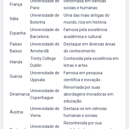
Universidade de
Renomada em ciências
França
Paris
sociais e humanas.
Universidade de
Uma das mais antigas do
Itália
Bolonha
mundo, rica em história.
Universidade de
Famosa pela excelência
Espanha
Barcelona
acadêmica e cultural.
Países
Universidade de
Destaque em diversas áreas
Baixos
Amsterdã
do conhecimento.
Trinity College
Conhecida pela excelência em
Irlanda
Dublin
letras e artes.
Universidade de
Famosa em pesquisa
Suécia
Uppsala
científica e inovação.
Renomada por suas
Universidade de
Dinamarca
abordagens inovadoras em
Copenhague
educação.
Universidade de
Destaca-se em ciências
Áustria
Viena
humanas e sociais.
Reconhecida por sua
Universidade de