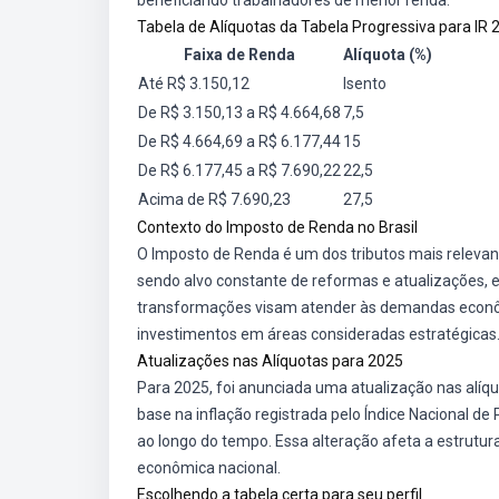
beneficiando trabalhadores de menor renda.
Tabela de Alíquotas da Tabela Progressiva para IR 
Faixa de Renda
Alíquota (%)
Até R$ 3.150,12
Isento
De R$ 3.150,13 a R$ 4.664,68
7,5
De R$ 4.664,69 a R$ 6.177,44
15
De R$ 6.177,45 a R$ 7.690,22
22,5
Acima de R$ 7.690,23
27,5
Contexto do Imposto de Renda no Brasil
O Imposto de Renda é um dos tributos mais relevan
sendo alvo constante de reformas e atualizações, e
transformações visam atender às demandas econômic
investimentos em áreas consideradas estratégicas
Atualizações nas Alíquotas para 2025
Para 2025, foi anunciada uma atualização nas alí
base na inflação registrada pelo Índice Nacional 
ao longo do tempo. Essa alteração afeta a estrutura
econômica nacional.
Escolhendo a tabela certa para seu perfil