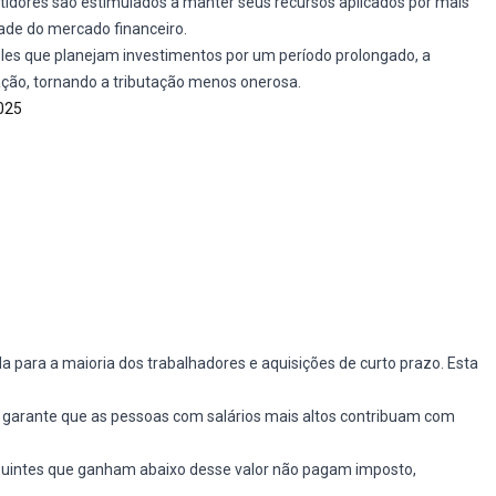
stidores são estimulados a manter seus recursos aplicados por mais
idade do mercado financeiro.
eles que planejam investimentos por um período prolongado, a
ação, tornando a tributação menos onerosa.
2025
a para a maioria dos trabalhadores e aquisições de curto prazo. Esta
 garante que as pessoas com salários mais altos contribuam com
ibuintes que ganham abaixo desse valor não pagam imposto,