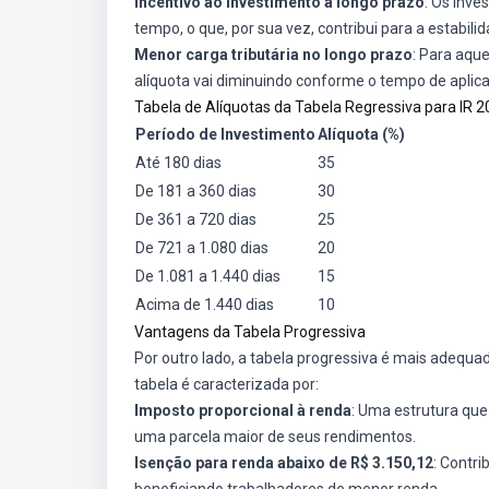
Incentivo ao investimento a longo prazo
: Os inve
tempo, o que, por sua vez, contribui para a estabil
Menor carga tributária no longo prazo
: Para aqu
alíquota vai diminuindo conforme o tempo de aplic
Tabela de Alíquotas da Tabela Regressiva para IR 
Período de Investimento
Alíquota (%)
Até 180 dias
35
De 181 a 360 dias
30
De 361 a 720 dias
25
De 721 a 1.080 dias
20
De 1.081 a 1.440 dias
15
Acima de 1.440 dias
10
Vantagens da Tabela Progressiva
Por outro lado, a tabela progressiva é mais adequad
tabela é caracterizada por:
Imposto proporcional à renda
: Uma estrutura que
uma parcela maior de seus rendimentos.
Isenção para renda abaixo de R$ 3.150,12
: Contr