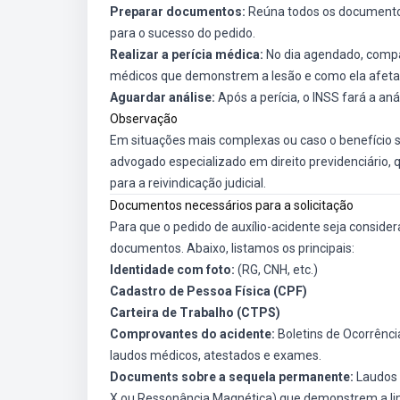
Preparar documentos:
Reúna todos os documentos
para o sucesso do pedido.
Realizar a perícia médica:
No dia agendado, compa
médicos que demonstrem a lesão e como ela afeta 
Aguardar análise:
Após a perícia, o INSS fará a aná
Observação
Em situações mais complexas ou caso o benefício 
advogado especializado em direito previdenciário, q
para a reivindicação judicial.
Documentos necessários para a solicitação
Para que o pedido de auxílio-acidente seja conside
documentos. Abaixo, listamos os principais:
Identidade com foto:
(RG, CNH, etc.)
Cadastro de Pessoa Física (CPF)
Carteira de Trabalho (CTPS)
Comprovantes do acidente:
Boletins de Ocorrênci
laudos médicos, atestados e exames.
Documents sobre a sequela permanente:
Laudos 
X ou Ressonância Magnética) que demonstrem a lim