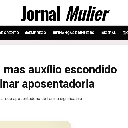
Jornal
Mulier
DE CRÉDITO
EMPREGO
FINANÇAS E DINHEIRO
GERAL
 mas auxílio escondido
inar aposentadoria
r sua aposentadoria de forma significativa.