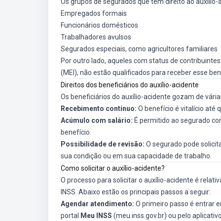
Os grupos de segurados que têm direito ao auxílio-
Empregados formais
Funcionários domésticos
Trabalhadores avulsos
Segurados especiais, como agricultores familiares
Por outro lado, aqueles com status de contribuint
(MEI), não estão qualificados para receber esse ben
Direitos dos beneficiários do auxílio-acidente
Os beneficiários do auxílio-acidente gozam de várias
Recebimento contínuo:
O benefício é vitalício até
Acúmulo com salário:
É permitido ao segurado con
benefício.
Possibilidade de revisão:
O segurado pode solicit
sua condição ou em sua capacidade de trabalho.
Como solicitar o auxílio-acidente?
O processo para solicitar o auxílio-acidente é relat
INSS. Abaixo estão os principais passos a seguir:
Agendar atendimento:
O primeiro passo é entrar e
portal
Meu INSS
(meu.inss.gov.br) ou pelo aplicativ