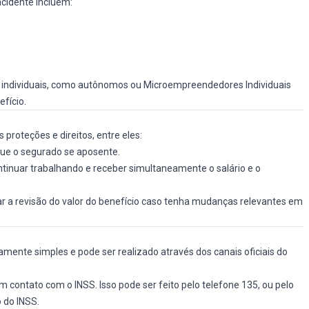
acidente incluem:
es individuais, como autônomos ou Microempreendedores Individuais
efício.
 proteções e direitos, entre eles:
 que o segurado se aposente.
tinuar trabalhando e receber simultaneamente o salário e o
ar a revisão do valor do benefício caso tenha mudanças relevantes em
ivamente simples e pode ser realizado através dos canais oficiais do
m contato com o INSS. Isso pode ser feito pelo telefone 135, ou pelo
o do INSS.