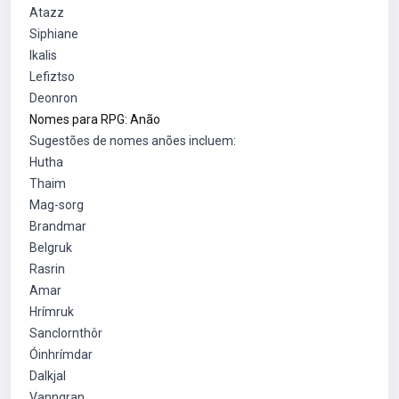
Atazz
Siphiane
Ikalis
Lefiztso
Deonron
Nomes para RPG: Anão
Sugestões de nomes anões incluem:
Hutha
Thaim
Mag-sorg
Brandmar
Belgruk
Rasrin
Amar
Hrímruk
Sanclornthôr
Óinhrímdar
Dalkjal
Vanngran