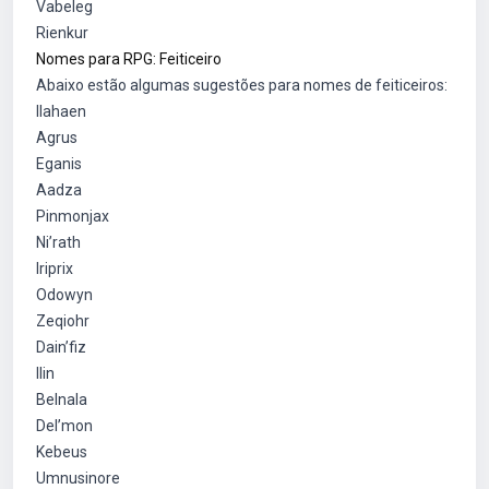
Vabeleg
Rienkur
Nomes para RPG: Feiticeiro
Abaixo estão algumas sugestões para nomes de feiticeiros:
Ilahaen
Agrus
Eganis
Aadza
Pinmonjax
Ni’rath
Iriprix
Odowyn
Zeqiohr
Dain’fiz
Ilin
Belnala
Del’mon
Kebeus
Umnusinore