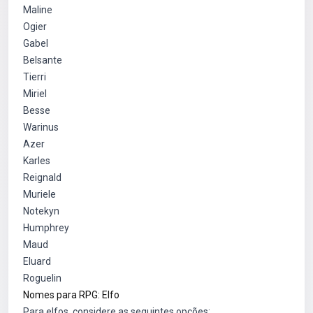
Maline
Ogier
Gabel
Belsante
Tierri
Miriel
Besse
Warinus
Azer
Karles
Reignald
Muriele
Notekyn
Humphrey
Maud
Eluard
Roguelin
Nomes para RPG: Elfo
Para elfos, considere as seguintes opções: