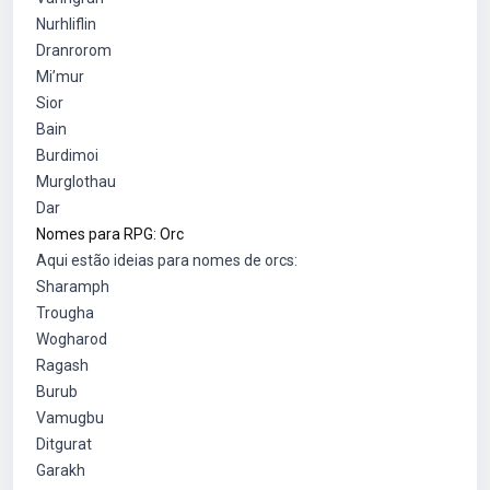
Nurhliflin
Dranrorom
Mi’mur
Sior
Bain
Burdimoi
Murglothau
Dar
Nomes para RPG: Orc
Aqui estão ideias para nomes de orcs:
Sharamph
Trougha
Wogharod
Ragash
Burub
Vamugbu
Ditgurat
Garakh