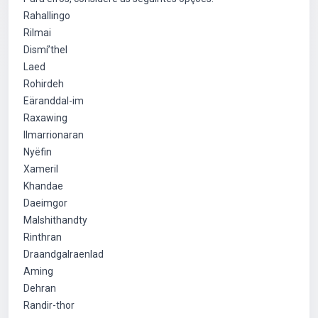
Rahallingo
Rilmai
Dismí’thel
Laed
Rohirdeh
Eäranddal-im
Raxawing
Ilmarrionaran
Nyëfin
Xameril
Khandae
Daeimgor
Malshithandty
Rinthran
Draandgalraenlad
Aming
Dehran
Randir-thor