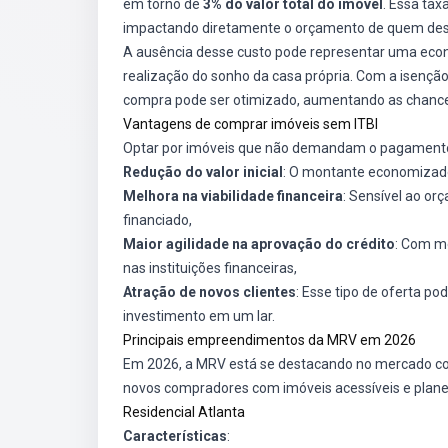
em torno de
3% do valor total do imóvel
. Essa ta
impactando diretamente o orçamento de quem desej
A ausência desse custo pode representar uma econo
realização do sonho da casa própria. Com a isenção 
compra pode ser otimizado, aumentando as chance
Vantagens de comprar imóveis sem ITBI
Optar por imóveis que não demandam o pagamento 
Redução do valor inicial
: O montante economizado
Melhora na viabilidade financeira
: Sensível ao or
financiado,
Maior agilidade na aprovação do crédito
: Com me
nas instituições financeiras,
Atração de novos clientes
: Esse tipo de oferta p
investimento em um lar.
Principais empreendimentos da MRV em 2026
Em 2026, a MRV está se destacando no mercado co
novos compradores com imóveis acessíveis e planej
Residencial Atlanta
Características
: