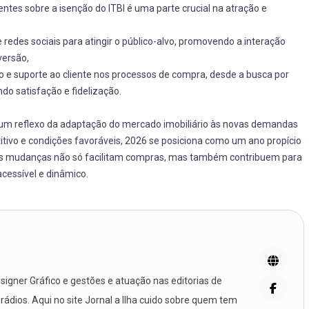
ientes sobre a isenção do ITBI é uma parte crucial na atração e
e redes sociais para atingir o público-alvo, promovendo a interação
versão,
o e suporte ao cliente nos processos de compra, desde a busca por
ndo satisfação e fidelização.
o um reflexo da adaptação do mercado imobiliário às novas demandas
vo e condições favoráveis, 2026 se posiciona como um ano propício
as mudanças não só facilitam compras, mas também contribuem para
essível e dinâmico.
igner Gráfico e gestões e atuação nas editorias de
 rádios. Aqui no site Jornal a Ilha cuido sobre quem tem