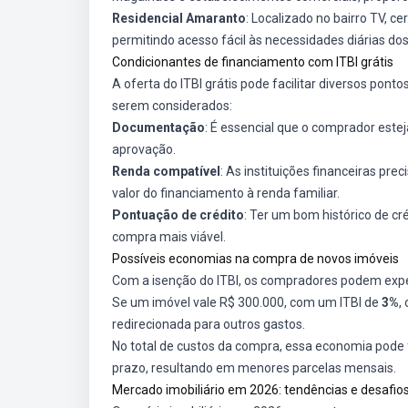
Residencial Amaranto
: Localizado no bairro TV, c
permitindo acesso fácil às necessidades diárias do
Condicionantes de financiamento com ITBI grátis
A oferta do ITBI grátis pode facilitar diversos pont
serem considerados:
Documentação
: É essencial que o comprador este
aprovação.
Renda compatível
: As instituições financeiras pr
valor do financiamento à renda familiar.
Pontuação de crédito
: Ter um bom histórico de cr
compra mais viável.
Possíveis economias na compra de novos imóveis
Com a isenção do ITBI, os compradores podem exp
Se um imóvel vale R$ 300.000, com um ITBI de
3%
,
redirecionada para outros gastos.
No total de custos da compra, essa economia pode f
prazo, resultando em menores parcelas mensais.
Mercado imobiliário em 2026: tendências e desafio