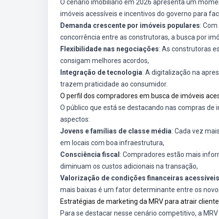
O cenário imobiliário em 2026 apresenta um mome
imóveis acessíveis e incentivos do governo para faci
Demanda crescente por imóveis populares
: Com
concorrência entre as construtoras, a busca por im
Flexibilidade nas negociações
: As construtoras 
consigam melhores acordos,
Integração de tecnologia
: A digitalização na apr
trazem praticidade ao consumidor.
O perfil dos compradores em busca de imóveis aces
O público que está se destacando nas compras de i
aspectos:
Jovens e famílias de classe média
: Cada vez mais
em locais com boa infraestrutura,
Consciência fiscal
: Compradores estão mais info
diminuam os custos adicionais na transação,
Valorização de condições financeiras acessívei
mais baixas é um fator determinante entre os nov
Estratégias de marketing da MRV para atrair client
Para se destacar nesse cenário competitivo, a MRV