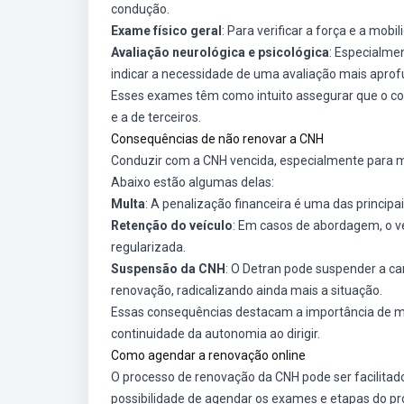
condução.
Exame físico geral
: Para verificar a força e a mob
Avaliação neurológica e psicológica
: Especialme
indicar a necessidade de uma avaliação mais apro
Esses exames têm como intuito assegurar que o cond
e a de terceiros.
Consequências de não renovar a CNH
Conduzir com a CNH vencida, especialmente para m
Abaixo estão algumas delas:
Multa
: A penalização financeira é uma das princip
Retenção do veículo
: Em casos de abordagem, o veí
regularizada.
Suspensão da CNH
: O Detran pode suspender a ca
renovação, radicalizando ainda mais a situação.
Essas consequências destacam a importância de ma
continuidade da autonomia ao dirigir.
Como agendar a renovação online
O processo de renovação da CNH pode ser facilitado
possibilidade de agendar os exames e etapas do pr