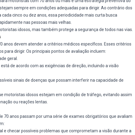
para motoristas com 70 anos ou mais é uma estratégia preventiva do
 estejam sempre em condições adequadas para dirigir. Ao contrário dos
 cada cinco ou dez anos, essa periodicidade mais curta busca
rapidamente nas pessoas mais velhas.
toristas idosos, mas também protege a segurança de todos nas vias.
s
 anos devem atender a critérios médicos específicos. Esses critérios
 para dirigir. Os principais pontos de avaliação incluem:
ade geral.
l está de acordo com as exigências de direção, incluindo a visão
ssíveis sinais de doenças que possam interferir na capacidade de
ue motoristas idosos estejam em condição de tráfego, evitando assim
enação ou reações lentas.
de 70 anos passam por uma série de exames obrigatórios que avaliam
em:
isual e checar possíveis problemas que comprometam a visão durante a