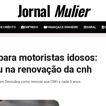
Jornal
Mulier
DE CRÉDITO
EMPREGO
FINANÇAS E DINHEIRO
GERAL
para motoristas idosos:
u na renovação da cnh
am. Descubra como renovar sua CNH a cada 3 anos.