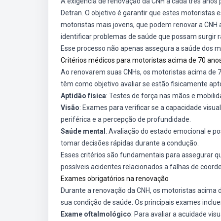
A exigência de renovação da CNH a cada três anos 
Detran. O objetivo é garantir que estes motoristas
motoristas mais jovens, que podem renovar a CNH a
identificar problemas de saúde que possam surgir 
Esse processo não apenas assegura a saúde dos mo
Critérios médicos para motoristas acima de 70 ano
Ao renovarem suas CNHs, os motoristas acima de 70
têm como objetivo avaliar se estão fisicamente aptos
Aptidão física
: Testes de força nas mãos e mobilid
Visão
: Exames para verificar se a capacidade visua
periférica e a percepção de profundidade.
Saúde mental
: Avaliação do estado emocional e po
tomar decisões rápidas durante a condução.
Esses critérios são fundamentais para assegurar q
possíveis acidentes relacionados a falhas de coord
Exames obrigatórios na renovação
Durante a renovação da CNH, os motoristas acima 
sua condição de saúde. Os principais exames inclu
Exame oftalmológico
: Para avaliar a acuidade v