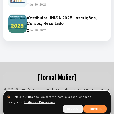
Jul 30, 2026
Vestibular UNISA 2025: Inscrições,
Cursos, Resultado
Jul 30, 2026
[Jornal Mulier]
© 2026 - O Jornal Mulier é um portal independente de conteúdo informativo e
jornalístico. As informações podem sofrer alterações.
Este site utiliza cookies para melhorar sua experiência de
navegação.
Política de Privacidade
Sobre
Equipe
Contato
Termos
Privacidade
RECUSAR
PERMITIR