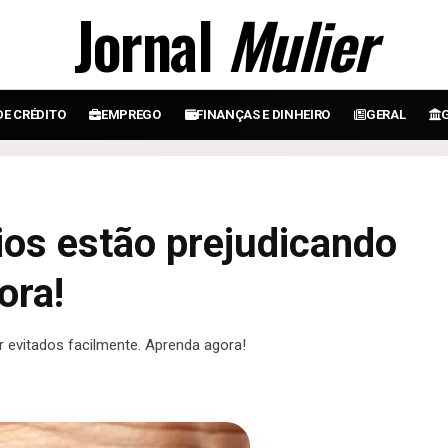
Jornal
Mulier
DE CRÉDITO
EMPREGO
FINANÇAS E DINHEIRO
GERAL
ios estão prejudicando
ora!
r evitados facilmente. Aprenda agora!