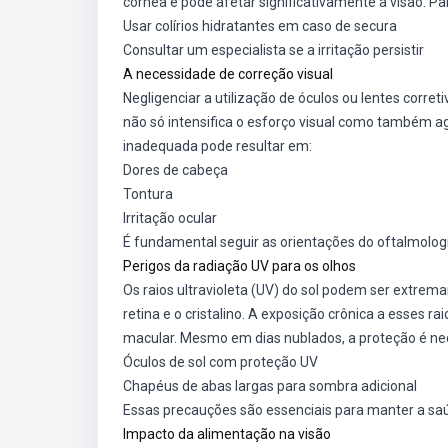
córnea e pode afetar significativamente a visão. Pa
Usar colírios hidratantes em caso de secura
Consultar um especialista se a irritação persistir
A necessidade de correção visual
Negligenciar a utilização de óculos ou lentes corret
não só intensifica o esforço visual como também a
inadequada pode resultar em:
Dores de cabeça
Tontura
Irritação ocular
É fundamental seguir as orientações do oftalmologis
Perigos da radiação UV para os olhos
Os raios ultravioleta (UV) do sol podem ser extrem
retina e o cristalino. A exposição crônica a esses
macular. Mesmo em dias nublados, a proteção é nece
Óculos de sol com proteção UV
Chapéus de abas largas para sombra adicional
Essas precauções são essenciais para manter a saú
Impacto da alimentação na visão