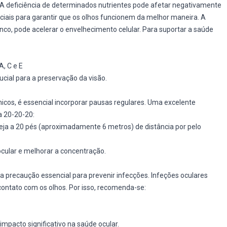
. A deficiência de determinados nutrientes pode afetar negativamente
ciais para garantir que os olhos funcionem da melhor maneira. A
inco, pode acelerar o envelhecimento celular. Para suportar a saúde
A, C e E
cial para a preservação da visão.
nicos, é essencial incorporar pausas regulares. Uma excelente
a 20-20-20:
teja a 20 pés (aproximadamente 6 metros) de distância por pelo
ocular e melhorar a concentração.
a precaução essencial para prevenir infecções. Infeções oculares
ntato com os olhos. Por isso, recomenda-se:
pacto significativo na saúde ocular.