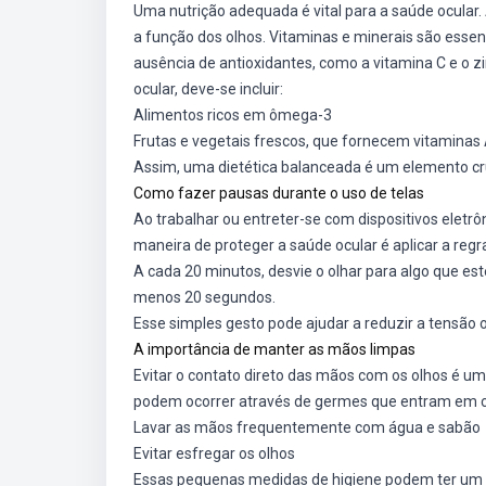
Uma nutrição adequada é vital para a saúde ocular
a função dos olhos. Vitaminas e minerais são essen
ausência de antioxidantes, como a vitamina C e o z
ocular, deve-se incluir:
Alimentos ricos em ômega-3
Frutas e vegetais frescos, que fornecem vitaminas 
Assim, uma dietética balanceada é um elemento cru
Como fazer pausas durante o uso de telas
Ao trabalhar ou entreter-se com dispositivos eletrô
maneira de proteger a saúde ocular é aplicar a regr
A cada 20 minutos, desvie o olhar para algo que es
menos 20 segundos.
Esse simples gesto pode ajudar a reduzir a tensão 
A importância de manter as mãos limpas
Evitar o contato direto das mãos com os olhos é um
podem ocorrer através de germes que entram em co
Lavar as mãos frequentemente com água e sabão
Evitar esfregar os olhos
Essas pequenas medidas de higiene podem ter um im