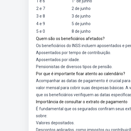
1 e 6
1° de junho
2 e 7
2 de junho
3 e 8
3 de junho
4 e 9
5 de junho
5 e 0
8 de junho
Quem são os beneficiários afetados?
Os beneficiários do INSS incluem aposentados e pe
Aposentados por tempo de contribuição.
Aposentados por idade.
Pensionistas de diversos tipos de pensão.
Por que é importante ficar atento ao calendário?
Acompanhar as datas de pagamento é crucial para
valor mensal para cobrir suas despesas básicas. A
que os beneficiários verifiquem as datas específica
Importância de consultar o extrato de pagamento
É fundamental que os segurados confiram seus ext
sobre:
Valores depositados.
Descontos aplicados, como impostos ou contribuiçõ