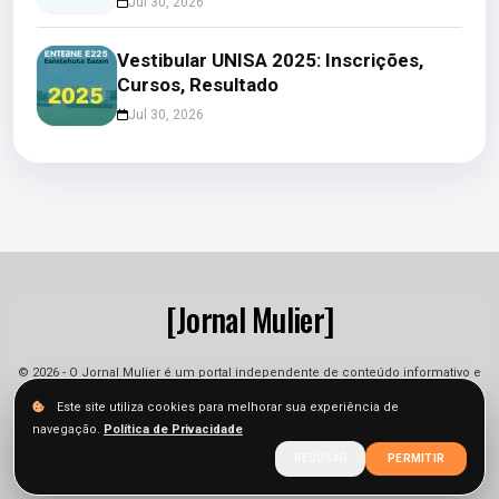
Jul 30, 2026
Vestibular UNISA 2025: Inscrições,
Cursos, Resultado
Jul 30, 2026
[Jornal Mulier]
© 2026 - O Jornal Mulier é um portal independente de conteúdo informativo e
jornalístico. As informações podem sofrer alterações.
Este site utiliza cookies para melhorar sua experiência de
navegação.
Política de Privacidade
Sobre
Equipe
Contato
Termos
Privacidade
RECUSAR
PERMITIR