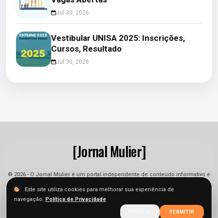
Jul 30, 2026
Vestibular UNISA 2025: Inscrições,
Cursos, Resultado
Jul 30, 2026
[Jornal Mulier]
© 2026 - O Jornal Mulier é um portal independente de conteúdo informativo e
jornalístico. As informações podem sofrer alterações.
Este site utiliza cookies para melhorar sua experiência de
navegação.
Política de Privacidade
Sobre
Equipe
Contato
Termos
Privacidade
RECUSAR
PERMITIR