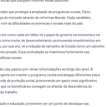
ráticas que busquem resolver essas questões.
elo que privilegia a ampliação de programas sociais, Flávio
ça do mercado através de reformas liberais. Cada candidato,
 com as dificuldades econômicas e sociais reais do país.
side em como cada um deles vê o papel do governo na economia e na
tado como motor de desenvolvimento, promovendo investimentos em
vio, por sua vez, vê a redução do tamanho do Estado como um caminho
setor privado. Essa contradição se manifesta fortemente nas
íticas sociais.
de Lula, passou por várias reformulações ao longo dos anos. A
rgente em manter o programa, revela estratégias diferentes sobre
 rede de proteção social, promovendo um gasto mais significativo,
 que os beneficiários consigam se afastar da dependência do
de trabalho.
saúde e educação, prometem ser um ponto de destaque nas