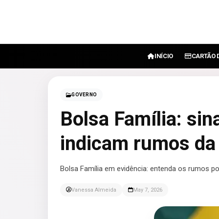
INÍCIO
CARTÃO 
GOVERNO
Bolsa Família: sina
indicam rumos da
Bolsa Família em evidência: entenda os rumos por
Vanessa Almeida
May 7, 2026