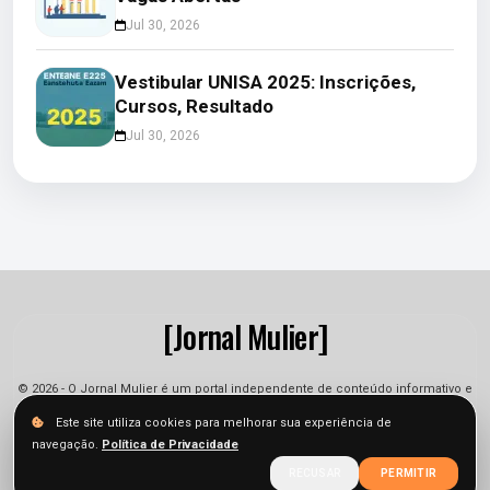
Jul 30, 2026
Vestibular UNISA 2025: Inscrições,
Cursos, Resultado
Jul 30, 2026
[Jornal Mulier]
© 2026 - O Jornal Mulier é um portal independente de conteúdo informativo e
jornalístico. As informações podem sofrer alterações.
Este site utiliza cookies para melhorar sua experiência de
navegação.
Política de Privacidade
Sobre
Equipe
Contato
Termos
Privacidade
RECUSAR
PERMITIR