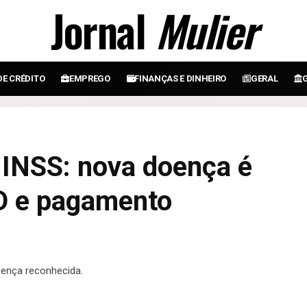
Jornal
Mulier
DE CRÉDITO
EMPREGO
FINANÇAS E DINHEIRO
GERAL
 INSS: nova doença é
D e pagamento
oença reconhecida.