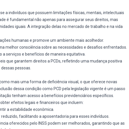
-se a indivíduos que possuem limitações físicas, mentais, intelectuais
dade é fundamental não apenas para assegurar seus direitos, mas
dades iguais. A integração delas no mercado de trabalho e na vida
terações humanas e promove um ambiente mais acolhedor.
uma melhor consciência sobre as necessidades e desafios enfrentados.
a serviços e benefícios de maneira equitativa.
 leis que garantem direitos a PCDs, refletindo uma mudança positiva
s dessas pessoas.
como mais uma forma de deficiência visual, o que oferece novas
nclusão dessa condição como PCD pela legislação vigente é um passo
itação tenham acesso a benefícios previdenciários específicos.
bter efeitos legais e financeiros que incluem:
ntir a estabilidade econômica.
 reduzido, facilitando a aposentadoria para esses indivíduos.
tência oferecidos pelo INSS podem ser melhorados, garantindo que as