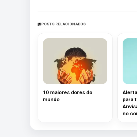
POSTS RELACIONADOS
10 maiores dores do
Alert
mundo
para t
Anvis
no co