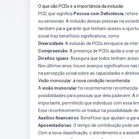
O que são PCDs e a importância da inclusão
PCD, que significa
Pessoa com Deficiência
, refere
ou sensoriais. A inclusão dessas pessoas na socie
também para garantir que tenham acesso a oportuni
social traz benefícios significativos, como:
Diversidade
: A inclusão de PCDs enriquece as in
Compreensão
: A presença de PCDs ajuda a criar 
Direitos iguais
: Assegura que todos tenham acesso 
Nos últimos anos, houve avanços significativos nas
na percepção social sobre as capacidades e direito
Visão monocular: a nova condição reconhecida
A
visão monocular
foi recentemente reconhecida 
possibilidades para pessoas que dela padecem. A i
importante, permitindo que indivíduos com essa lim
Esse reconhecimento se traduz na possibilidade de o
Auxílios financeiros
: Benefícios que ajudam a gara
Aposentadorias
: O tempo de contribuição pode ser
Com a nova classificação, o atendimento e a assis