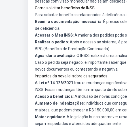
pessoas com visão monocular não sejam deixadas d
Como solicitar benefícios do INSS
Para solicitar benefícios relacionados à deficiência
Reunir a documentação necessária
: É preciso c
de deficiência.
Acessar o Meu INSS
: A maioria dos pedidos pode se
Realizar o pedido
: Após o acesso ao sistema, é po
BPC (Benefício de Prestação Continuada).
Aguardar a avaliação
: O INSS realizará uma anális
Caso o pedido seja negado, é importante saber que 
novos documentos ou contestando a negativa.
Impactos da nova lei sobre os segurados
A
Lei nº 14.126/2021
trouxe mudanças significativa
INSS. Essas mudanças têm um impacto direto sobr
Acesso a benefícios
: A inclusão de novas condiçõe
Aumento de indenizações
: Indivíduos que conse
maiores, que podem chegar a R$ 150.000,00 em cas
Maior equidade
: A legislação busca promover uma
sejam respeitados e atendidos adequadamente.