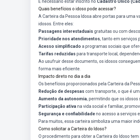
É necessário estar inscrito no
Cadastro Único (Ca
Quais benefícios o idoso pode acessar?
A Carteira da Pessoa Idosa abre portas para uma v
idosos. Entre eles:
Passagens interestaduais
gratuitas ou com desco
Prioridade nos atendimentos
, tanto em serviços 
Acesso simplificado
a programas sociais que ofer
Tarifas reduzidas
para transporte local, dependen
Ao usufruir desse documento, os idosos conseguem 
forma mais eficiente.
Impacto direto no dia a dia
Os benefícios proporcionados pela Carteira da Pesso
Redução de despesas
com transporte, o que é um a
Aumento da autonomia
, permitindo que os idoso
Participação ativa
na vida social e familiar, prom
Segurança e confiabilidade
no acesso a serviços 
Para muitos, essa carteira simboliza uma maior in
Como solicitar a Carteira do Idoso?
O procedimento para obter a Carteira do Idoso tem 