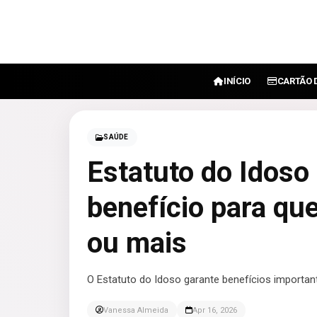
INÍCIO
CARTÃO 
SAÚDE
Estatuto do Idoso 
benefício para qu
ou mais
O Estatuto do Idoso garante benefícios important
Vanessa Almeida
Apr 16, 2026