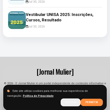
Jul 30, 2026
Vestibular UNISA 2025: Inscrições,
Cursos, Resultado
Jul 30, 2026
[Jornal Mulier]
© 2026 - O Jornal Mulier é um portal independente de conteúdo informativo e
jornalístico. As informações podem sofrer alterações.
Este site utiliza cookies para melhorar sua experiência de
navegação.
Política de Privacidade
Sobre
Equipe
Contato
Termos
Privacidade
RECUSAR
PERMITIR