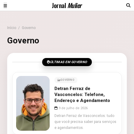
Jornal
Mulier
Início
/
Governo
Governo
ÚLTIMAS EM GOVERNO
GOVERNO
Detran Ferraz de
Vasconcelos: Telefone,
Endereço e Agendamento
9 de julho de 2026
Detran Ferraz de Vasconcelos: tudo
que você precisa saber para serviços
e agendamentos.