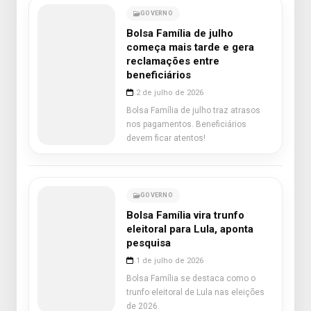
GOVERNO
Bolsa Família de julho
começa mais tarde e gera
reclamações entre
beneficiários
2 de julho de 2026
Bolsa Família de julho traz atrasos
nos pagamentos. Beneficiários
devem ficar atentos!
GOVERNO
Bolsa Família vira trunfo
eleitoral para Lula, aponta
pesquisa
1 de julho de 2026
Bolsa Família se destaca como o
trunfo eleitoral de Lula nas eleições
de 2026.