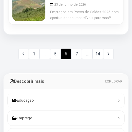
23 de junho de 2026
Empregos em Poços de Caldas 2025 com
oportunidades imperdíveis para você!
1
…
5
6
7
…
14
Descobrir mais
EXPLORAR
Educação
Emprego