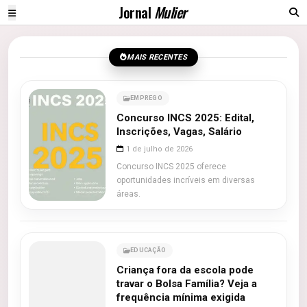
Jornal
Mulier
MAIS RECENTES
EMPREGO
Concurso INCS 2025: Edital,
Inscrições, Vagas, Salário
1 de julho de 2026
Concurso INCS 2025 oferece
oportunidades incríveis em diversas
áreas.
EDUCAÇÃO
Criança fora da escola pode
travar o Bolsa Família? Veja a
frequência mínima exigida