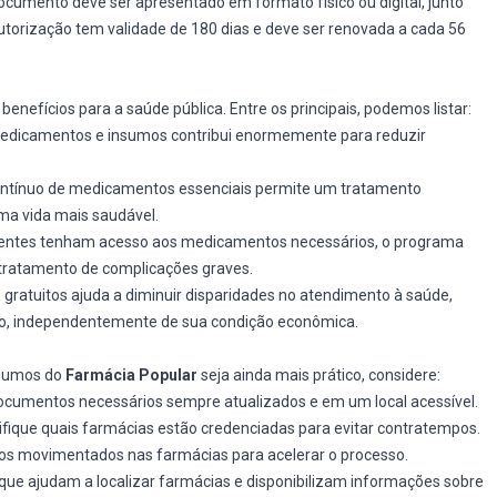
documento deve ser apresentado em formato físico ou digital, junto
utorização tem validade de 180 dias e deve ser renovada a cada 56
nefícios para a saúde pública. Entre os principais, podemos listar:
e medicamentos e insumos contribui enormemente para reduzir
ontínuo de medicamentos essenciais permite um tratamento
a vida mais saudável.
cientes tenham acesso aos medicamentos necessários, o programa
o tratamento de complicações graves.
gratuitos ajuda a diminuir disparidades no atendimento à saúde,
o, independentemente de sua condição econômica.
nsumos do
Farmácia Popular
seja ainda mais prático, considere:
ocumentos necessários sempre atualizados e em um local acessível.
verifique quais farmácias estão credenciadas para evitar contratempos.
enos movimentados nas farmácias para acelerar o processo.
e que ajudam a localizar farmácias e disponibilizam informações sobre