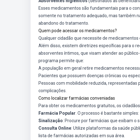
Absorventes higiênicos
(destinados às beneficiár
Esses medicamentos são fundamentais para o contr
somente no tratamento adequado, mas também na 
abandono do tratamento.
Quem pode acessar os medicamentos?
Qualquer cidadão que necessite de medicamentos 
Além disso, existem diretrizes específicas para o r
absorventes íntimos, que visam atender ao público-a
programa permite que:
A população em geral retire medicamentos necessá
Pacientes que possuem doenças crônicas ou especí
Pessoas com mobilidade reduzida, representadas
complicações.
Como localizar farmácias conveniadas
Para obter os medicamentos gratuitos, os cidadão
Farmácia Popular
. O processo é bastante simples:
Sinalização
: Procure por farmácias que exibam o s
Consulta Online
: Utilize plataformas da saúde públ
lista de farmácias autorizadas em sua área.