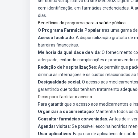
ser obtida via aplicativo ou site
Meu SUS Digital
. O 
com identificação, em farmácias credenciadas. A a
dias.
Benefícios do programa para a saúde pública
O
Programa Farmácia Popular
traz uma gama de be
Acesso facilitado
: A disponibilização gratuita d
barreiras financeiras.
Melhoria da qualidade de vida
: O fornecimento c
adequado, evitando complicações e promovendo um
Redução de hospitalizações
: Ao permitir que pa
diminui as internações e os custos relacionados a
Desigualdade social
: O acesso aos medicamentos 
garantindo que todos tenham tratamento adequad
Dicas para facilitar o acesso
Para garantir que o acesso aos medicamentos e i
Organizar a documentação
: Mantenha todos os d
Consultar farmácias conveniadas
: Antes de ir, 
Agendar visitas
: Se possível, escolha horários m
Usar aplicativos
: Faça uso de aplicativos de saúd