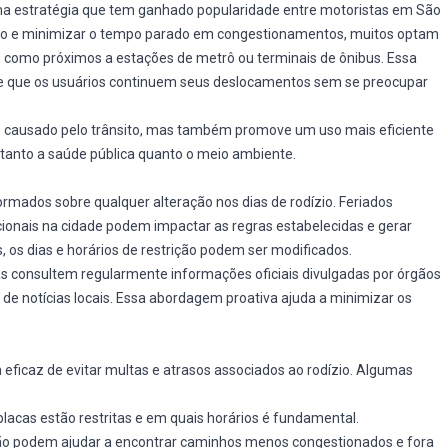
uma estratégia que tem ganhado popularidade entre motoristas em São
dízio e minimizar o tempo parado em congestionamentos, muitos optam
s, como próximos a estações de metrô ou terminais de ônibus. Essa
te que os usuários continuem seus deslocamentos sem se preocupar
e causado pelo trânsito, mas também promove um uso mais eficiente
 tanto a saúde pública quanto o meio ambiente.
mados sobre qualquer alteração nos dias de rodízio. Feriados
onais na cidade podem impactar as regras estabelecidas e gerar
 os dias e horários de restrição podem ser modificados.
s consultem regularmente informações oficiais divulgadas por órgãos
de notícias locais. Essa abordagem proativa ajuda a minimizar os
eficaz de evitar multas e atrasos associados ao rodízio. Algumas
s placas estão restritas e em quais horários é fundamental.
ção podem ajudar a encontrar caminhos menos congestionados e fora