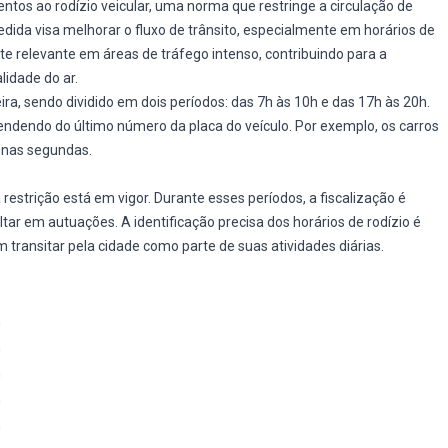
ntos ao rodízio veicular, uma norma que restringe a circulação de
edida visa melhorar o fluxo de trânsito, especialmente em horários de
nte relevante em áreas de tráfego intenso, contribuindo para a
idade do ar.
ira, sendo dividido em dois períodos: das 7h às 10h e das 17h às 20h.
endendo do último número da placa do veículo. Por exemplo, os carros
 nas segundas.
 restrição está em vigor. Durante esses períodos, a fiscalização é
ultar em autuações. A identificação precisa dos horários de rodízio é
 transitar pela cidade como parte de suas atividades diárias.
h
h
h
h
h