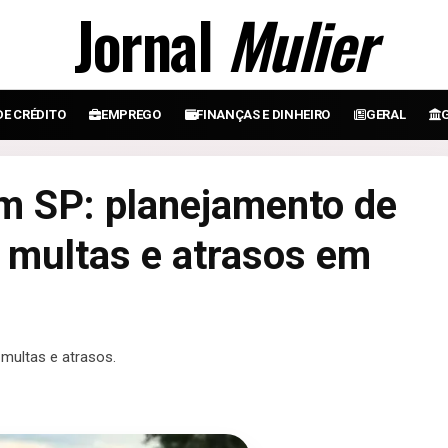
Jornal
Mulier
DE CRÉDITO
EMPREGO
FINANÇAS E DINHEIRO
GERAL
em SP: planejamento de
r multas e atrasos em
 multas e atrasos.