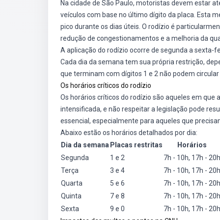
Na cidade de São Paulo, motoristas devem estar ate
veículos com base no último dígito da placa. Esta m
pico durante os dias úteis. O rodízio é particularme
redução de congestionamentos e a melhoria da qual
A aplicação do rodízio ocorre de segunda a sexta-fe
Cada dia da semana tem sua própria restrição, dep
que terminam com dígitos 1 e 2 não podem circular
Os horários críticos do rodízio
Os horários críticos do rodízio são aqueles em que a
intensificada, e não respeitar a legislação pode res
essencial, especialmente para aqueles que precisam
Abaixo estão os horários detalhados por dia:
Dia da semana
Placas restritas
Horários
Segunda
1 e 2
7h - 10h, 17h - 20
Terça
3 e 4
7h - 10h, 17h - 20
Quarta
5 e 6
7h - 10h, 17h - 20
Quinta
7 e 8
7h - 10h, 17h - 20
Sexta
9 e 0
7h - 10h, 17h - 20