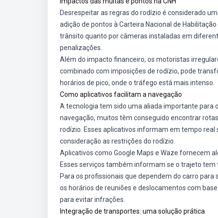
Impactos das multas e pontos na CNH
Desrespeitar as regras do rodízio é considerado um
adição de pontos à Carteira Nacional de Habilitação
trânsito quanto por câmeras instaladas em diferente
penalizações.
Além do impacto financeiro, os motoristas irregular
combinado com imposições de rodízio, pode trans
horários de pico, onde o tráfego está mais intenso.
Como aplicativos facilitam a navegação
A tecnologia tem sido uma aliada importante para o
navegação, muitos têm conseguido encontrar rotas 
rodízio. Esses aplicativos informam em tempo real 
consideração as restrições do rodízio.
Aplicativos como Google Maps e Waze fornecem aler
Esses serviços também informam se o trajeto tem t
Para os profissionais que dependem do carro para s
os horários de reuniões e deslocamentos com base
para evitar infrações.
Integração de transportes: uma solução prática