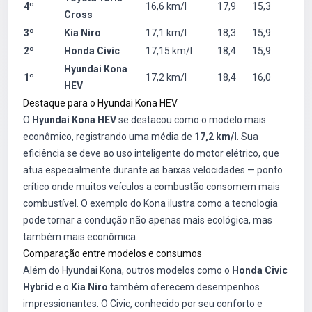
4º
16,6 km/l
17,9
15,3
Cross
3º
Kia Niro
17,1 km/l
18,3
15,9
2º
Honda Civic
17,15 km/l
18,4
15,9
Hyundai Kona
1º
17,2 km/l
18,4
16,0
HEV
Destaque para o Hyundai Kona HEV
O
Hyundai Kona HEV
se destacou como o modelo mais
econômico, registrando uma média de
17,2 km/l
. Sua
eficiência se deve ao uso inteligente do motor elétrico, que
atua especialmente durante as baixas velocidades — ponto
crítico onde muitos veículos a combustão consomem mais
combustível. O exemplo do Kona ilustra como a tecnologia
pode tornar a condução não apenas mais ecológica, mas
também mais econômica.
Comparação entre modelos e consumos
Além do Hyundai Kona, outros modelos como o
Honda Civic
Hybrid
e o
Kia Niro
também oferecem desempenhos
impressionantes. O Civic, conhecido por seu conforto e