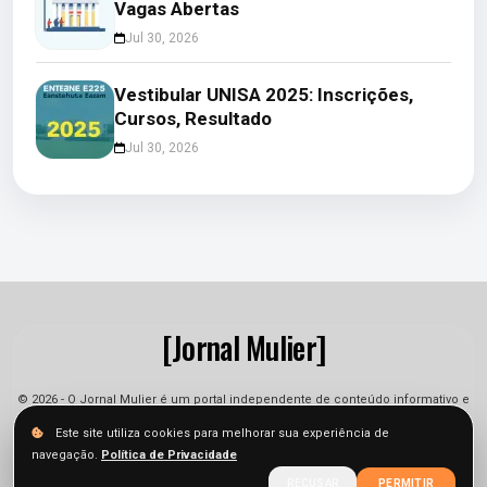
Vagas Abertas
Jul 30, 2026
Vestibular UNISA 2025: Inscrições,
Cursos, Resultado
Jul 30, 2026
[Jornal Mulier]
© 2026 - O Jornal Mulier é um portal independente de conteúdo informativo e
jornalístico. As informações podem sofrer alterações.
Este site utiliza cookies para melhorar sua experiência de
navegação.
Política de Privacidade
Sobre
Equipe
Contato
Termos
Privacidade
RECUSAR
PERMITIR