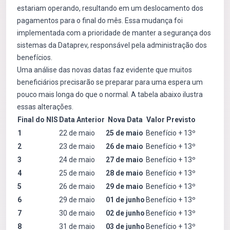
estariam operando, resultando em um deslocamento dos
pagamentos para o final do mês. Essa mudança foi
implementada com a prioridade de manter a segurança dos
sistemas da Dataprev, responsável pela administração dos
benefícios.
Uma análise das novas datas faz evidente que muitos
beneficiários precisarão se preparar para uma espera um
pouco mais longa do que o normal. A tabela abaixo ilustra
essas alterações.
Final do NIS
Data Anterior
Nova Data
Valor Previsto
1
22 de maio
25 de maio
Benefício + 13º
2
23 de maio
26 de maio
Benefício + 13º
3
24 de maio
27 de maio
Benefício + 13º
4
25 de maio
28 de maio
Benefício + 13º
5
26 de maio
29 de maio
Benefício + 13º
6
29 de maio
01 de junho
Benefício + 13º
7
30 de maio
02 de junho
Benefício + 13º
8
31 de maio
03 de junho
Benefício + 13º