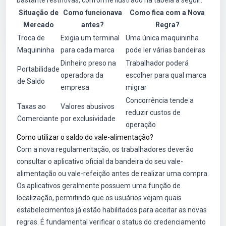
bastante restritivas, conforme ilustrado na tabela a seguir:
Situação de
Como funcionava
Como fica com a Nova
Mercado
antes?
Regra?
Troca de
Exigia um terminal
Uma única maquininha
Maquininha
para cada marca
pode ler várias bandeiras
Dinheiro preso na
Trabalhador poderá
Portabilidade
operadora da
escolher para qual marca
de Saldo
empresa
migrar
Concorrência tende a
Taxas ao
Valores abusivos
reduzir custos de
Comerciante
por exclusividade
operação
Como utilizar o saldo do vale-alimentação?
Com a nova regulamentação, os trabalhadores deverão
consultar o aplicativo oficial da bandeira do seu vale-
alimentação ou vale-refeição antes de realizar uma compra.
Os aplicativos geralmente possuem uma função de
localização, permitindo que os usuários vejam quais
estabelecimentos já estão habilitados para aceitar as novas
regras. É fundamental verificar o status do credenciamento