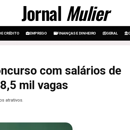
Jornal
Mulier
DE CRÉDITO
EMPREGO
FINANÇAS E DINHEIRO
GERAL
oncurso com salários de
 8,5 mil vagas
os atrativos.