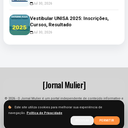
Jul 30, 2026
Vestibular UNISA 2025: Inscrições,
Cursos, Resultado
Jul 30, 2026
[Jornal Mulier]
© 2026 - O Jornal Mulier é um portal independente de conteúdo informativo e
jornalístico. As informações podem sofrer alterações.
Este site utiliza cookies para melhorar sua experiência de
navegação.
Política de Privacidade
Sobre
Equipe
Contato
Termos
Privacidade
RECUSAR
PERMITIR