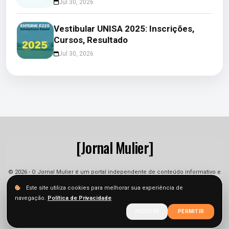
Jul 30, 2026
Vestibular UNISA 2025: Inscrições,
Cursos, Resultado
Jul 30, 2026
[Jornal Mulier]
© 2026 - O Jornal Mulier é um portal independente de conteúdo informativo e
jornalístico. As informações podem sofrer alterações.
Este site utiliza cookies para melhorar sua experiência de
navegação.
Política de Privacidade
Sobre
Equipe
Contato
Termos
Privacidade
RECUSAR
PERMITIR