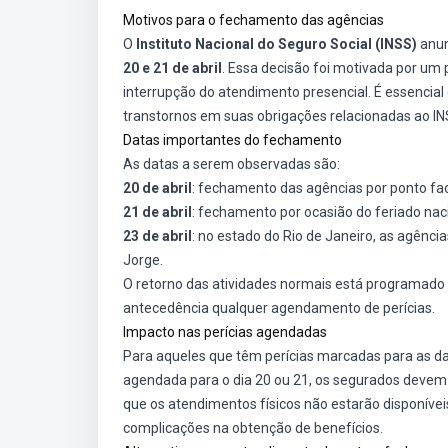
Motivos para o fechamento das agências
O
Instituto Nacional do Seguro Social (INSS)
anun
20 e 21 de abril
. Essa decisão foi motivada por um p
interrupção do atendimento presencial. É essencia
transtornos em suas obrigações relacionadas ao IN
Datas importantes do fechamento
As datas a serem observadas são:
20 de abril
: fechamento das agências por ponto fac
21 de abril
: fechamento por ocasião do feriado nac
23 de abril
: no estado do Rio de Janeiro, as agênci
Jorge.
O retorno das atividades normais está programado pa
antecedência qualquer agendamento de perícias.
Impacto nas perícias agendadas
Para aqueles que têm perícias marcadas para as dat
agendada para o dia 20 ou 21, os segurados devem
que os atendimentos físicos não estarão disponívei
complicações na obtenção de benefícios.