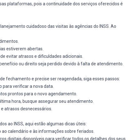
sas plataformas, pois a continuidade dos serviços oferecidos é
lanejamento cuidadoso das visitas às agências do INSS. Ao
ndimentos.
as estiverem abertas.
de evitar atrasos e dificuldades adicionais.
nefício ou direito seja perdido devido à falta de atendimento.
s de fechamento e precise ser reagendada, siga esses passos:
vo para verificar a nova data.
tos prontos para o novo agendamento.
 última hora, busque assegurar seu atendimento.
 e atrasos desnecessários.
dos ao INSS, aqui estão algumas dicas úteis:
to ao calendário e às informações sobre feriados.
iços digitais disponíveis para verificar todos os detalhes dos seus