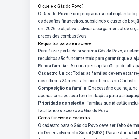
O que é o Gás do Povo?
O
Gás do Povo
é um programa social implantado pel
os desafios financeiros, subsidindo o custo do bot
em 2026, o objetivo é aliviar a carga mensal do or
preços dos combustíveis.
Requisitos para se inscrever
Para fazer parte do programa Gás do Povo, existem 
requisitos são fundamentais para garantir que a a
Renda familiar:
A renda per capita não pode ultra
Cadastro Único:
Todas as famílias devem estar re
nos últimos 24 meses. Inconsistências no Cadastr
Composição da família:
É necessário que haja, no
apenas uma pessoa têm limitações para participaç
Prioridade de seleção:
Famílias que já estão incl
facilitando o acesso ao Gás do Povo.
Como funciona o cadastro
O cadastro para o Gás do Povo deve ser feito de man
do Desenvolvimento Social (MDS). Para estar habili