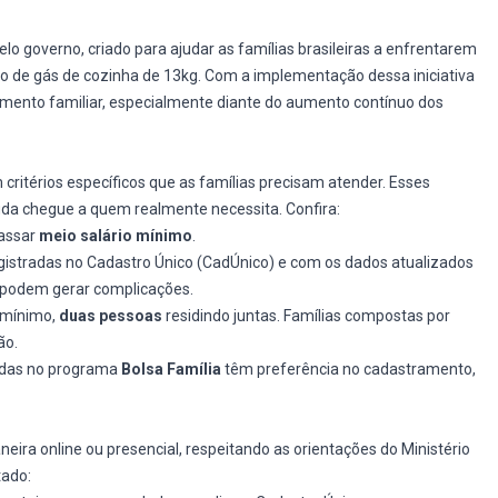
o governo, criado para ajudar as famílias brasileiras a enfrentarem
ijão de gás de cozinha de 13kg. Com a implementação dessa iniciativa
çamento familiar, especialmente diante do aumento contínuo dos
critérios específicos que as famílias precisam atender. Esses
juda chegue a quem realmente necessita. Confira:
passar
meio salário mínimo
.
gistradas no Cadastro Único (CadÚnico) e com os dados atualizados
o podem gerar complicações.
 mínimo,
duas pessoas
residindo juntas. Famílias compostas por
ão.
uídas no programa
Bolsa Família
têm preferência no cadastramento,
eira online ou presencial, respeitando as orientações do Ministério
tado: