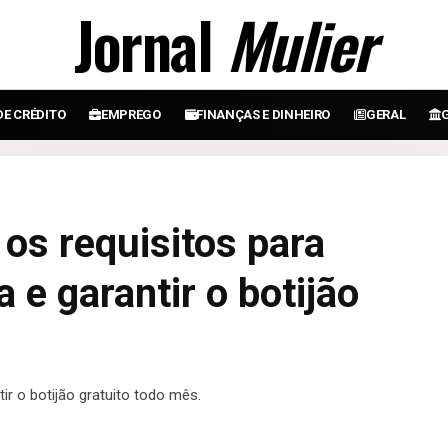
Jornal
Mulier
DE CRÉDITO
EMPREGO
FINANÇAS E DINHEIRO
GERAL
os requisitos para
 e garantir o botijão
r o botijão gratuito todo mês.