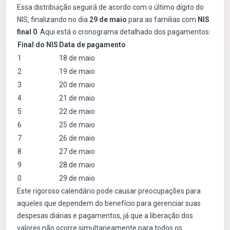
Essa distribuição seguirá de acordo com o último dígito do
NIS, finalizando no dia
29 de maio
para as familias com
NIS
final 0
. Aqui está o cronograma detalhado dos pagamentos:
Final do NIS
Data de pagamento
1
18 de maio
2
19 de maio
3
20 de maio
4
21 de maio
5
22 de maio
6
25 de maio
7
26 de maio
8
27 de maio
9
28 de maio
0
29 de maio
Este rigoroso calendário pode causar preocupações para
aqueles que dependem do benefício para gerenciar suas
despesas diárias e pagamentos, já que a liberação dos
valores não ocorre simultaneamente para todos os