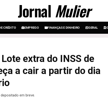
Jornal
Mulier
DE CRÉDITO
EMPREGO
FINANÇAS E DINHEIRO
GERAL
 Lote extra do INSS de
a a cair a partir do dia
rio
 depositado em breve.