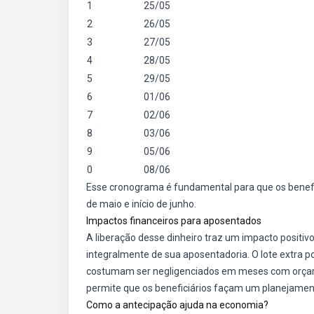
1
25/05
2
26/05
3
27/05
4
28/05
5
29/05
6
01/06
7
02/06
8
03/06
9
05/06
0
08/06
Esse cronograma é fundamental para que os benefi
de maio e início de junho.
Impactos financeiros para aposentados
A liberação desse dinheiro traz um impacto positiv
integralmente de sua aposentadoria. O lote extra 
costumam ser negligenciados em meses com orçam
permite que os beneficiários façam um planejament
Como a antecipação ajuda na economia?