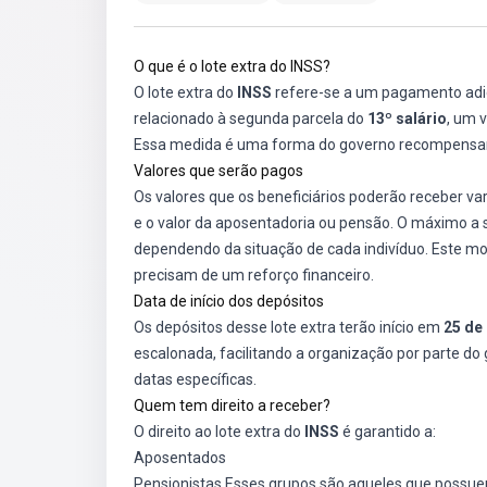
O que é o lote extra do INSS?
O lote extra do
INSS
refere-se a um pagamento adici
relacionado à segunda parcela do
13º salário
, um 
Essa medida é uma forma do governo recompensar a
Valores que serão pagos
Os valores que os beneficiários poderão receber va
e o valor da aposentadoria ou pensão. O máximo a 
dependendo da situação de cada indivíduo. Este mo
precisam de um reforço financeiro.
Data de início dos depósitos
Os depósitos desse lote extra terão início em
25 de
escalonada, facilitando a organização por parte do
datas específicas.
Quem tem direito a receber?
O direito ao lote extra do
INSS
é garantido a:
Aposentados
Pensionistas Esses grupos são aqueles que possuem