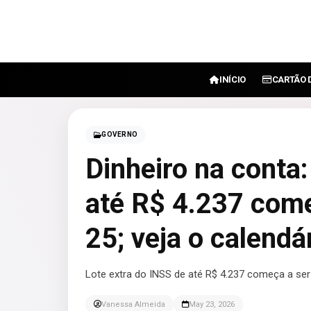
INÍCIO
CARTÃO 
GOVERNO
Dinheiro na conta:
até R$ 4.237 começ
25; veja o calendá
Lote extra do INSS de até R$ 4.237 começa a ser
Vanessa Almeida
May 23, 2026