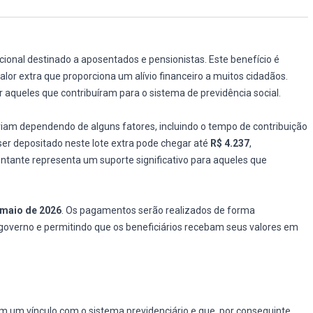
onal destinado a aposentados e pensionistas. Este benefício é
valor extra que proporciona um alívio financeiro a muitos cidadãos.
queles que contribuíram para o sistema de previdência social.
riam dependendo de alguns fatores, incluindo o tempo de contribuição
ser depositado neste lote extra pode chegar até
R$ 4.237
,
ntante representa um suporte significativo para aqueles que
 maio de 2026
. Os pagamentos serão realizados de forma
 governo e permitindo que os beneficiários recebam seus valores em
 um vínculo com o sistema previdenciário e que, por conseguinte,