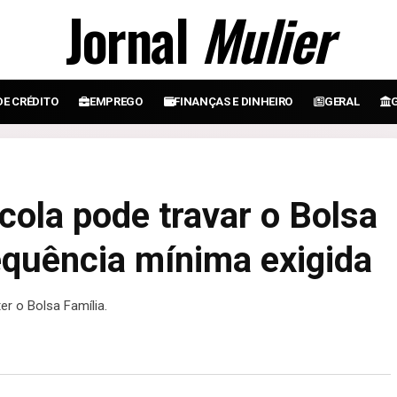
Jornal
Mulier
DE CRÉDITO
EMPREGO
FINANÇAS E DINHEIRO
GERAL
cola pode travar o Bolsa
requência mínima exigida
r o Bolsa Família.