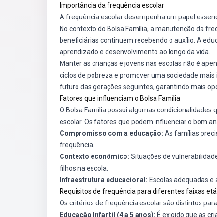
Importância da frequência escolar
A frequência escolar desempenha um papel essenci
No contexto do Bolsa Família, a manutenção da fre
beneficiárias continuem recebendo o auxílio. A educ
aprendizado e desenvolvimento ao longo da vida.
Manter as crianças e jovens nas escolas não é ap
ciclos de pobreza e promover uma sociedade mais i
futuro das gerações seguintes, garantindo mais opo
Fatores que influenciam o Bolsa Família
O Bolsa Família possui algumas condicionalidades 
escolar. Os fatores que podem influenciar o bom a
Compromisso com a educação:
As famílias prec
frequência.
Contexto econômico:
Situações de vulnerabilidad
filhos na escola.
Infraestrutura educacional:
Escolas adequadas e a
Requisitos de frequência para diferentes faixas etá
Os critérios de frequência escolar são distintos para
Educação Infantil (4 a 5 anos):
É exigido que as c