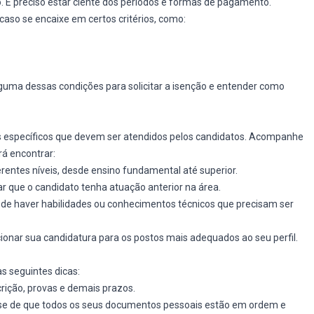
. É preciso estar ciente dos períodos e formas de pagamento.
 caso se encaixe em certos critérios, como:
lguma dessas condições para solicitar a isenção e entender como
os específicos que devem ser atendidos pelos candidatos. Acompanhe
rá encontrar:
erentes níveis, desde ensino fundamental até superior.
 que o candidato tenha atuação anterior na área.
ode haver habilidades ou conhecimentos técnicos que precisam ser
ionar sua candidatura para os postos mais adequados ao seu perfil.
as seguintes dicas:
crição, provas e demais prazos.
e-se de que todos os seus documentos pessoais estão em ordem e