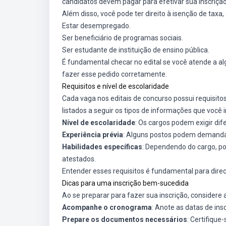
candidatos devem pagar para efetivar sua inscrição
Além disso, você pode ter direito à isenção de taxa,
Estar desempregado.
Ser beneficiário de programas sociais.
Ser estudante de instituição de ensino pública.
É fundamental checar no edital se você atende a a
fazer esse pedido corretamente.
Requisitos e nível de escolaridade
Cada vaga nos editais de concurso possui requisit
listados a seguir os tipos de informações que você i
Nível de escolaridade
: Os cargos podem exigir dif
Experiência prévia
: Alguns postos podem demandar
Habilidades específicas
: Dependendo do cargo, p
atestados.
Entender esses requisitos é fundamental para direc
Dicas para uma inscrição bem-sucedida
Ao se preparar para fazer sua inscrição, considere 
Acompanhe o cronograma
: Anote as datas de ins
Prepare os documentos necessários
: Certifiqu