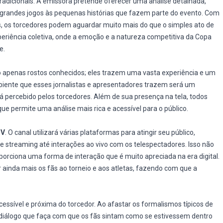
radicionais. A emissora pretende oferecer uma análise detalhada,
s grandes jogos às pequenas histórias que fazem parte do evento. Com
, os torcedores podem aguardar muito mais do que o simples ato de
periência coletiva, onde a emoção e a natureza competitiva da Copa
e.
ão apenas rostos conhecidos; eles trazem uma vasta experiência e um
biente que esses jornalistas e apresentadores trazem será um
á percebido pelos torcedores. Além de sua presença na tela, todos
e permite uma análise mais rica e acessível para o público.
TV
. O canal utilizará várias plataformas para atingir seu público,
 streaming até interações ao vivo com os telespectadores. Isso não
ciona uma forma de interação que é muito apreciada na era digital.
r ainda mais os fãs ao torneio e aos atletas, fazendo com que a
essível e próxima do torcedor. Ao afastar os formalismos típicos de
m diálogo que faça com que os fãs sintam como se estivessem dentro