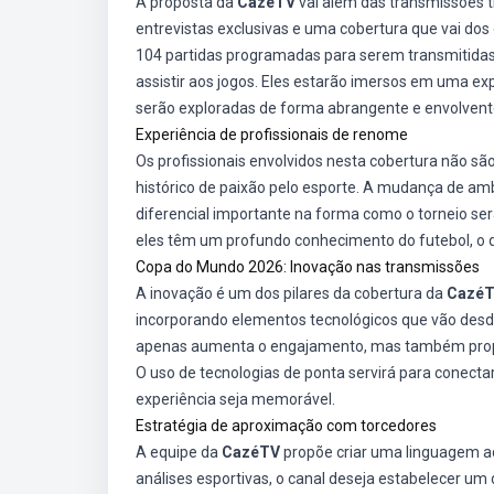
A proposta da
CazéTV
vai além das transmissões t
entrevistas exclusivas e uma cobertura que vai do
104 partidas programadas para serem transmitidas
assistir aos jogos. Eles estarão imersos em uma ex
serão exploradas de forma abrangente e envolvent
Experiência de profissionais de renome
Os profissionais envolvidos nesta cobertura não s
histórico de paixão pelo esporte. A mudança de am
diferencial importante na forma como o torneio ser
eles têm um profundo conhecimento do futebol, o qu
Copa do Mundo 2026: Inovação nas transmissões
A inovação é um dos pilares da cobertura da
Cazé
incorporando elementos tecnológicos que vão desde
apenas aumenta o engajamento, mas também propor
O uso de tecnologias de ponta servirá para conecta
experiência seja memorável.
Estratégia de aproximação com torcedores
A equipe da
CazéTV
propõe criar uma linguagem ac
análises esportivas, o canal deseja estabelecer u