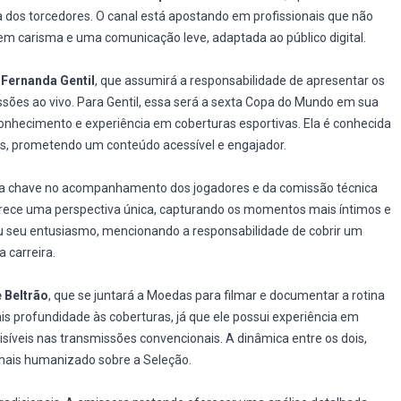
dos torcedores. O canal está apostando em profissionais que não
 carisma e uma comunicação leve, adaptada ao público digital.
a
Fernanda Gentil
, que assumirá a responsabilidade de apresentar os
ões ao vivo. Para Gentil, essa será a sexta Copa do Mundo em sua
conhecimento e experiência em coberturas esportivas. Ela é conhecida
ãs, prometendo um conteúdo acessível e engajador.
a chave no acompanhamento dos jogadores e da comissão técnica
erece uma perspectiva única, capturando os momentos mais íntimos e
u seu entusiasmo, mencionando a responsabilidade de cobrir um
a carreira.
 Beltrão
, que se juntará a Moedas para filmar e documentar a rotina
ais profundidade às coberturas, já que ele possui experiência em
íveis nas transmissões convencionais. A dinâmica entre os dois,
mais humanizado sobre a Seleção.