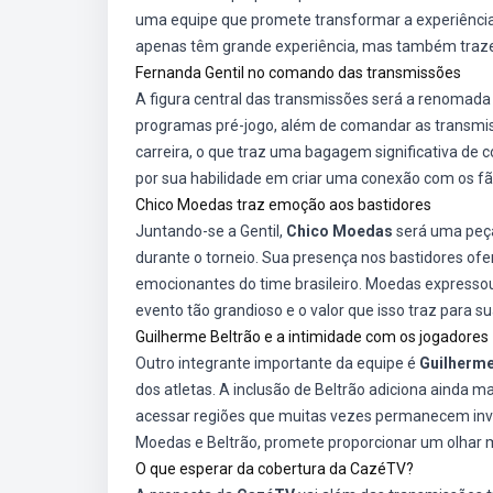
uma equipe que promete transformar a experiência 
apenas têm grande experiência, mas também trazem
Fernanda Gentil no comando das transmissões
A figura central das transmissões será a renomad
programas pré-jogo, além de comandar as transmiss
carreira, o que traz uma bagagem significativa de 
por sua habilidade em criar uma conexão com os f
Chico Moedas traz emoção aos bastidores
Juntando-se a Gentil,
Chico Moedas
será uma peç
durante o torneio. Sua presença nos bastidores of
emocionantes do time brasileiro. Moedas expresso
evento tão grandioso e o valor que isso traz para su
Guilherme Beltrão e a intimidade com os jogadores
Outro integrante importante da equipe é
Guilherme
dos atletas. A inclusão de Beltrão adiciona ainda m
acessar regiões que muitas vezes permanecem invis
Moedas e Beltrão, promete proporcionar um olhar 
O que esperar da cobertura da CazéTV?