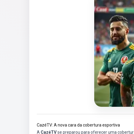
CazéTV: A nova cara da cobertura esportiva
A
CazéTV
se preparou para oferecer uma cobertur