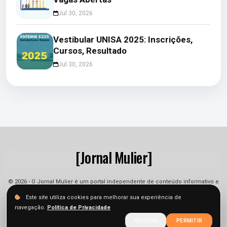
Jul 30, 2026
Vestibular UNISA 2025: Inscrições,
Cursos, Resultado
Jul 30, 2026
[Jornal Mulier]
© 2026 - O Jornal Mulier é um portal independente de conteúdo informativo e
jornalístico. As informações podem sofrer alterações.
Este site utiliza cookies para melhorar sua experiência de
navegação.
Política de Privacidade
Sobre
Equipe
Contato
Termos
Privacidade
RECUSAR
PERMITIR