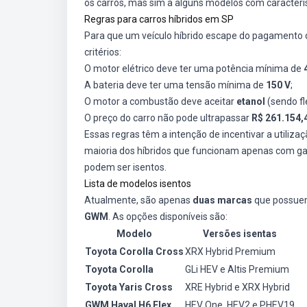
os carros, mas sim a alguns modelos com caracterís
Regras para carros híbridos em SP
Para que um veículo híbrido escape do pagamento d
critérios:
O motor elétrico deve ter uma potência mínima de
A bateria deve ter uma tensão mínima de
150 V
;
O motor a combustão deve aceitar
etanol
(sendo fl
O preço do carro não pode ultrapassar
R$ 261.154,
Essas regras têm a intenção de incentivar a utiliza
maioria dos híbridos que funcionam apenas com gas
podem ser isentos.
Lista de modelos isentos
Atualmente, são apenas
duas marcas
que possu
GWM
. As opções disponíveis são:
Modelo
Versões isentas
Toyota Corolla Cross
XRX Hybrid Premium
Toyota Corolla
GLi HEV e Altis Premium
Toyota Yaris Cross
XRE Hybrid e XRX Hybrid
GWM Haval H6 Flex
HEV One, HEV2 e PHEV19