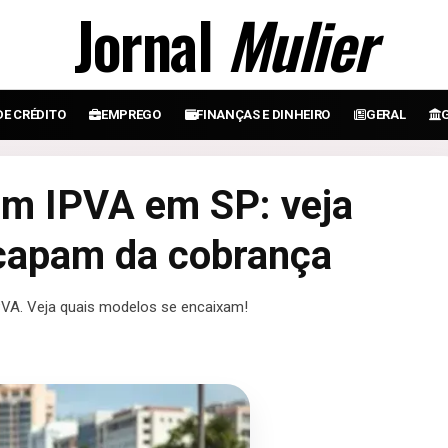
Jornal
Mulier
DE CRÉDITO
EMPREGO
FINANÇAS E DINHEIRO
GERAL
em IPVA em SP: veja
capam da cobrança
PVA. Veja quais modelos se encaixam!