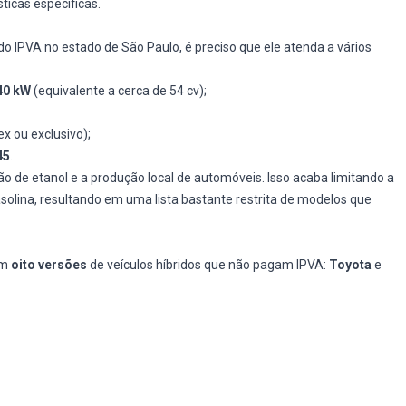
ticas específicas.
o IPVA no estado de São Paulo, é preciso que ele atenda a vários
40 kW
(equivalente a cerca de 54 cv);
ex ou exclusivo);
45
.
ção de etanol e a produção local de automóveis. Isso acaba limitando a
olina, resultando em uma lista bastante restrita de modelos que
em
oito versões
de veículos híbridos que não pagam IPVA:
Toyota
e