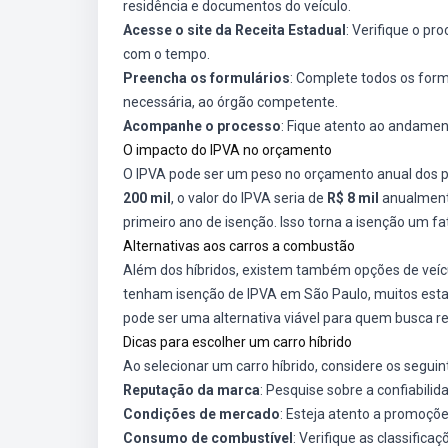
residência e documentos do veículo.
Acesse o site da Receita Estadual
: Verifique o pr
com o tempo.
Preencha os formulários
: Complete todos os for
necessária, ao órgão competente.
Acompanhe o processo
: Fique atento ao andament
O impacto do IPVA no orçamento
O IPVA pode ser um peso no orçamento anual dos pr
200 mil
, o valor do IPVA seria de
R$ 8 mil
anualmente
primeiro ano de isenção. Isso torna a isenção um f
Alternativas aos carros a combustão
Além dos híbridos, existem também opções de veícu
tenham isenção de IPVA em São Paulo, muitos esta
pode ser uma alternativa viável para quem busca r
Dicas para escolher um carro híbrido
Ao selecionar um carro híbrido, considere os seguin
Reputação da marca
: Pesquise sobre a confiabilid
Condições de mercado
: Esteja atento a promoçõe
Consumo de combustível
: Verifique as classifi