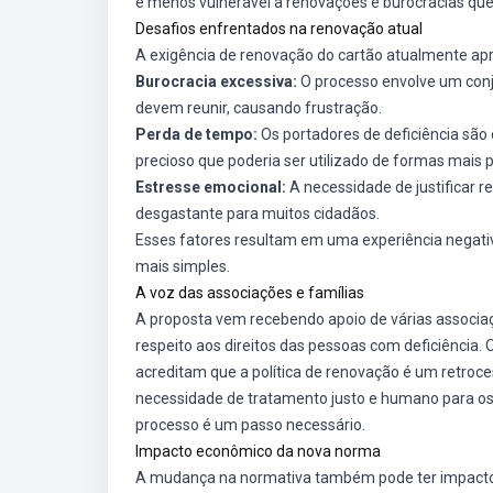
e menos vulnerável a renovações e burocracias que
Desafios enfrentados na renovação atual
A exigência de renovação do cartão atualmente apr
Burocracia excessiva:
O processo envolve um con
devem reunir, causando frustração.
Perda de tempo:
Os portadores de deficiência são
precioso que poderia ser utilizado de formas mais p
Estresse emocional:
A necessidade de justificar
desgastante para muitos cidadãos.
Esses fatores resultam em uma experiência negativ
mais simples.
A voz das associações e famílias
A proposta vem recebendo apoio de várias associaç
respeito aos direitos das pessoas com deficiência.
acreditam que a política de renovação é um retroce
necessidade de tratamento justo e humano para os 
processo é um passo necessário.
Impacto econômico da nova norma
A mudança na normativa também pode ter impacto