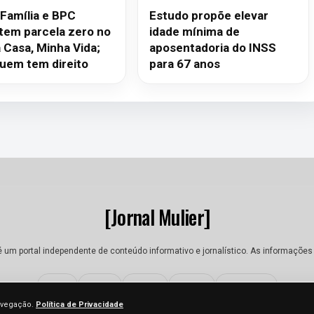
 Família e BPC
Estudo propõe elevar
tem parcela zero no
idade mínima de
 Casa, Minha Vida;
aposentadoria do INSS
quem tem direito
para 67 anos
[Jornal Mulier]
 é um portal independente de conteúdo informativo e jornalístico. As informações
Sobre
Equipe
Contato
Termos
Privacidade
navegação.
Política de Privacidade