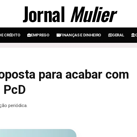
Jornal
Mulier
DE CRÉDITO
EMPREGO
FINANÇAS E DINHEIRO
GERAL
roposta para acabar com
o PcD
ão periódica.