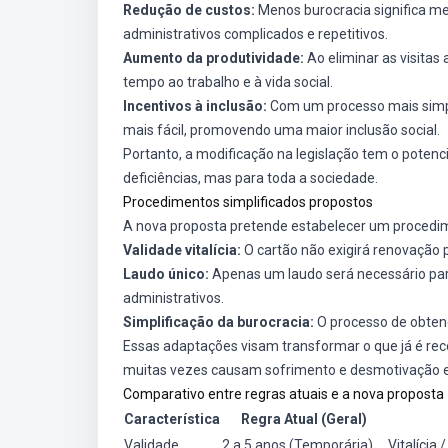
Redução de custos:
Menos burocracia significa me
administrativos complicados e repetitivos.
Aumento da produtividade:
Ao eliminar as visita
tempo ao trabalho e à vida social.
Incentivos à inclusão:
Com um processo mais simpl
mais fácil, promovendo uma maior inclusão social.
Portanto, a modificação na legislação tem o potenc
deficiências, mas para toda a sociedade.
Procedimentos simplificados propostos
A nova proposta pretende estabelecer um procedi
Validade vitalícia:
O cartão não exigirá renovação p
Laudo único:
Apenas um laudo será necessário para
administrativos.
Simplificação da burocracia:
O processo de obtenç
Essas adaptações visam transformar o que já é rec
muitas vezes causam sofrimento e desmotivação en
Comparativo entre regras atuais e a nova proposta
Característica
Regra Atual (Geral)
Validade
2 a 5 anos (Temporária)
Vitalícia