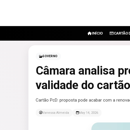
INÍCIO
CARTÃO 
GOVERNO
Câmara analisa p
validade do cartã
Cartão PcD: proposta pode acabar com a renovaç
Vanessa Almeida
May 14, 2026