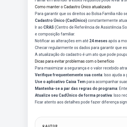
Falhar em atender a esses requisitos pode levar à s
Como manter o Cadastro Único atualizado
Para garantir que os direitos ao Bolsa Família não
Cadastro Único (CadÚnico)
constantemente atuali
Ir ao
CRAS
(Centro de Referência de Assistência S
e composição familiar.
Notificar as alterações em até
24 meses
após a mod
Checar regularmente os dados para garantir que es
A atualização do cadastro é um ato que pode poupa
Dicas para evitar problemas com o benefício
Para maximizar a segurança e o valor recebido atra
Verifique frequentemente sua conta
: Isso ajuda 
Use o aplicativo Caixa Tem
para acompanhar suas 
Mantenha-se a par das regras do programa
: Ent
Atualize seu CadÚnico de forma proativa
: Isso re
Ficar atento aos detalhes pode fazer diferença sign
AUTOR