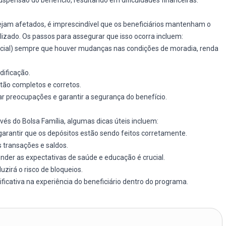
uspensão do benefício, resultando em dificuldades financeiras.
 sejam afetados, é imprescindível que os beneficiários mantenham o
zado. Os passos para assegurar que isso ocorra incluem:
ocial) sempre que houver mudanças nas condições de moradia, renda
ificação.
tão completos e corretos.
r preocupações e garantir a segurança do benefício.
vés do Bolsa Família, algumas dicas úteis incluem:
a garantir que os depósitos estão sendo feitos corretamente.
transações e saldos.
ender as expectativas de saúde e educação é crucial.
duzirá o risco de bloqueios.
ificativa na experiência do beneficiário dentro do programa.