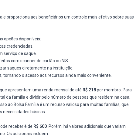
ira e proporciona aos beneficiários um controle mais efetivo sobre suas
as opções disponíveis:
ricas credenciadas.
m serviço de saque.
feitos com scanner do cartão ou NIS.
izar saques diretamente na instituição.
ios, tornando o acesso aos recursos ainda mais conveniente.
as que apresentam uma renda mensal de até
R$ 218
por membro. Para
 total da família e dividir pelo número de pessoas que residem na casa.
sso ao Bolsa Família é um recurso valioso para muitas famílias, que
s necessidades básicas.
pode receber é de
R$ 600
. Porém, há valores adicionais que variam
io. Os adicionais incluem: