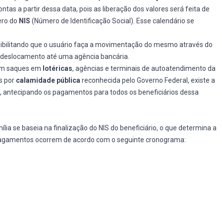
as a partir dessa data, pois as liberação dos valores será feita de
ero do
NIS
(Número de Identificação Social). Esse calendário se
sibilitando que o usuário faça a movimentação do mesmo através do
e deslocamento até uma agência bancária.
uem saques em
lotéricas
, agências e terminais de autoatendimento da
s por
calamidade pública
reconhecida pelo Governo Federal, existe a
z, antecipando os pagamentos para todos os beneficiários dessa
a se baseia na finalização do NIS do beneficiário, o que determina a
s pagamentos ocorrem de acordo com o seguinte cronograma: