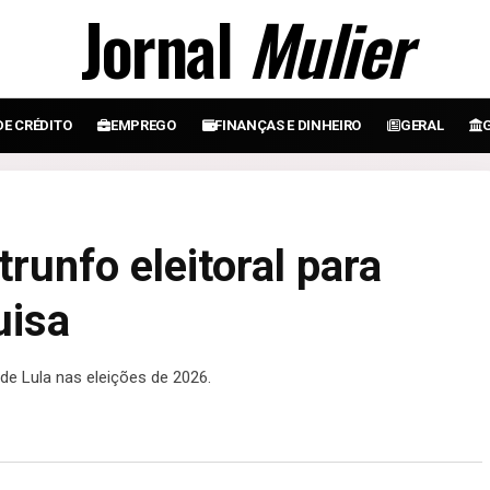
Jornal
Mulier
DE CRÉDITO
EMPREGO
FINANÇAS E DINHEIRO
GERAL
trunfo eleitoral para
uisa
 de Lula nas eleições de 2026.