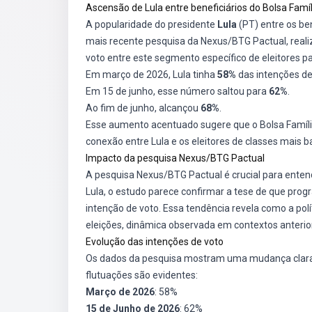
Ascensão de Lula entre beneficiários do Bolsa Famíl
A popularidade do presidente
Lula
(PT) entre os be
mais recente pesquisa da Nexus/BTG Pactual, rea
voto entre este segmento específico de eleitores p
Em março de 2026, Lula tinha
58%
das intenções de
Em 15 de junho, esse número saltou para
62%
.
Ao fim de junho, alcançou
68%
.
Esse aumento acentuado sugere que o Bolsa Família
conexão entre Lula e os eleitores de classes mais b
Impacto da pesquisa Nexus/BTG Pactual
A pesquisa Nexus/BTG Pactual é crucial para entend
Lula, o estudo parece confirmar a tese de que prog
intenção de voto. Essa tendência revela como a pol
eleições, dinâmica observada em contextos anterio
Evolução das intenções de voto
Os dados da pesquisa mostram uma mudança clara na
flutuações são evidentes:
Março de 2026
: 58%
15 de Junho de 2026
: 62%