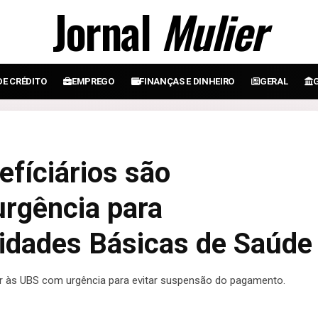
Jornal
Mulier
DE CRÉDITO
EMPREGO
FINANÇAS E DINHEIRO
GERAL
efíciários são
rgência para
idades Básicas de Saúde
r às UBS com urgência para evitar suspensão do pagamento.