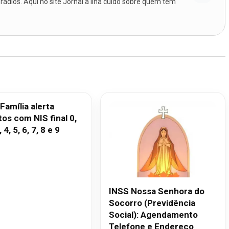
 rádios. Aqui no site Jornal a Ilha cuido sobre quem tem
Família alerta
tos com NIS final 0,
, 4, 5, 6, 7, 8 e 9
INSS Nossa Senhora do
Socorro (Previdência
Social): Agendamento
Telefone e Endereço