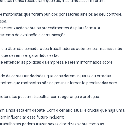
toristas nunca receberam queixas, mas ainda assim foram
de motoristas que foram punidos por fatores alheios ao seu controle,
esa.
onscientização sobre os procedimentos da plataforma. A
o sistema de avaliação e comunicação.
mo a Uber são considerados trabalhadores autônomos, mas isso não
os que devem ser garantidos estão:
o de entender as políticas da empresa e serem informados sobre
ade de contestar decisões que considerem injustas ou erradas.
rantam que motoristas não sejam injustamente penalizados sem
 motoristas possam trabalhar com segurança e proteção.
am ainda está em debate. Com o cenário atual, é crucial que haja uma
dem influenciar esse futuro incluem:
s trabalhistas podem trazer novas diretrizes sobre como as