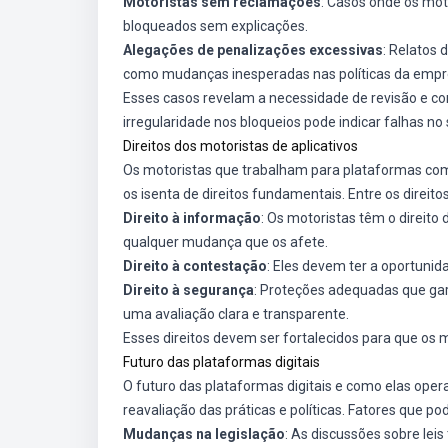
Motoristas sem reclamações
: Casos onde os mo
bloqueados sem explicações.
Alegações de penalizações excessivas
: Relatos 
como mudanças inesperadas nas políticas da empr
Esses casos revelam a necessidade de revisão e c
irregularidade nos bloqueios pode indicar falhas n
Direitos dos motoristas de aplicativos
Os motoristas que trabalham para plataformas co
os isenta de direitos fundamentais. Entre os direit
Direito à informação
: Os motoristas têm o direit
qualquer mudança que os afete.
Direito à contestação
: Eles devem ter a oportunid
Direito à segurança
: Proteções adequadas que ga
uma avaliação clara e transparente.
Esses direitos devem ser fortalecidos para que os
Futuro das plataformas digitais
O futuro das plataformas digitais e como elas oper
reavaliação das práticas e políticas. Fatores que po
Mudanças na legislação
: As discussões sobre lei