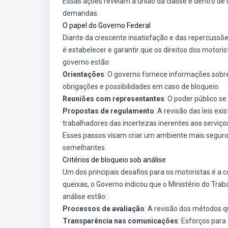
Essas ações revelam a união da classe e dentro de 
demandas.
O papel do Governo Federal
Diante da crescente insatisfação e das repercussões
é estabelecer e garantir que os direitos dos motori
governo estão:
Orientações
: O governo fornece informações sobre
obrigações e possibilidades em caso de bloqueio.
Reuniões com representantes
: O poder público se
Propostas de regulamento
: A revisão das leis e
trabalhadores das incertezas inerentes aos serviços
Esses passos visam criar um ambiente mais seguro
semelhantes.
Critérios de bloqueio sob análise
Um dos principais desafios para os motoristas é a
queixas, o Governo indicou que o Ministério do Tra
análise estão:
Processos de avaliação
: A revisão dos métodos q
Transparência nas comunicações
: Esforços par