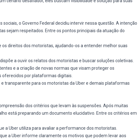
um cenário desafiador, eles buscam visibilidade e solução para suas
 sociais, o Governo Federal decidiu intervir nessa questão. A intenção
stas sejam respeitados. Entre os pontos principais da atuação do
 os direitos dos motoristas, ajudando-os a entender melhor suas
 dispõe a ouvir os relatos dos motoristas e buscar soluções coletivas.
xistentes e a criação de novas normas que visam proteger os
 oferecidos por plataformas digitais.
 e transparente para os motoristas da Uber e demais plataformas
 compreensão dos critérios que levam às suspensões. Após muitas
balho está preparando um documento elucidativo. Entre os critérios em
ue a Uber utiliza para avaliar a performance dos motoristas.
a que a Uber informe claramente os motivos que podem levar aos