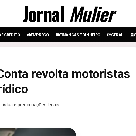
Jornal
Mulier
DE CRÉDITO
EMPREGO
FINANÇAS E DINHEIRO
GERAL
Conta revolta motoristas
rídico
ristas e preocupações legais.