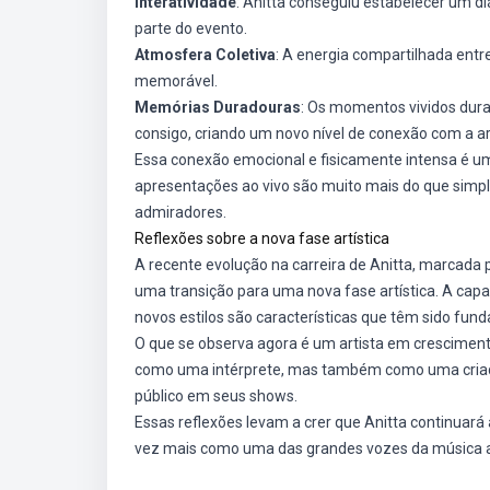
Interatividade
: Anitta conseguiu estabelecer um d
parte do evento.
Atmosfera Coletiva
: A energia compartilhada entr
memorável.
Memórias Duradouras
: Os momentos vividos dur
consigo, criando um novo nível de conexão com a ar
Essa conexão emocional e fisicamente intensa é um
apresentações ao vivo são muito mais do que simp
admiradores.
Reflexões sobre a nova fase artística
A recente evolução na carreira de Anitta, marcada 
uma transição para uma nova fase artística. A cap
novos estilos são características que têm sido fund
O que se observa agora é um artista em crescimento
como uma intérprete, mas também como uma criador
público em seus shows.
Essas reflexões levam a crer que Anitta continuará a
vez mais como uma das grandes vozes da música a