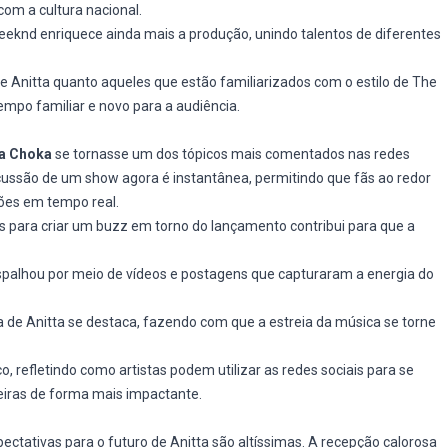
om a cultura nacional.
eeknd enriquece ainda mais a produção, unindo talentos de diferentes
de Anitta quanto aqueles que estão familiarizados com o estilo de The
po familiar e novo para a audiência.
a Choka
se tornasse um dos tópicos mais comentados nas redes
ercussão de um show agora é instantânea, permitindo que fãs ao redor
ões em tempo real.
is para criar um buzz em torno do lançamento contribui para que a
spalhou por meio de vídeos e postagens que capturaram a energia do
gia de Anitta se destaca, fazendo com que a estreia da música se torne
 refletindo como artistas podem utilizar as redes sociais para se
reiras de forma mais impactante.
xpectativas para o futuro de Anitta são altíssimas. A recepção calorosa