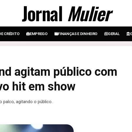
Jornal
Mulier
DE CRÉDITO
EMPREGO
FINANÇAS E DINHEIRO
GERAL
nd agitam público com
vo hit em show
palco, agitando o público.