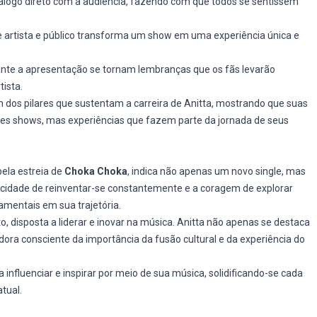
iálogo direto com a audiência, fazendo com que todos se sentissem
e artista e público transforma um show em uma experiência única e
ante a apresentação se tornam lembranças que os fãs levarão
tista.
 dos pilares que sustentam a carreira de Anitta, mostrando que suas
les shows, mas experiências que fazem parte da jornada de seus
pela estreia de
Choka Choka
, indica não apenas um novo single, mas
acidade de reinventar-se constantemente e a coragem de explorar
amentais em sua trajetória.
, disposta a liderar e inovar na música. Anitta não apenas se destaca
a consciente da importância da fusão cultural e da experiência do
 influenciar e inspirar por meio de sua música, solidificando-se cada
tual.