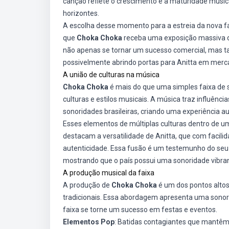
canção reflete o crescimento e a maturidade musica
horizontes.
A escolha desse momento para a estreia da nova f
que
Choka Choka
receba uma exposição massiva de
não apenas se tornar um sucesso comercial, mas t
possivelmente abrindo portas para Anitta em merca
A união de culturas na música
Choka Choka
é mais do que uma simples faixa de 
culturas e estilos musicais. A música traz influên
sonoridades brasileiras, criando uma experiência aud
Esses elementos de múltiplas culturas dentro de
destacam a versatilidade de Anitta, que com facili
autenticidade. Essa fusão é um testemunho do seu 
mostrando que o país possui uma sonoridade vibra
A produção musical da faixa
A produção de
Choka Choka
é um dos pontos altos
tradicionais. Essa abordagem apresenta uma sonori
faixa se torne um sucesso em festas e eventos.
Elementos Pop
: Batidas contagiantes que mantêm 