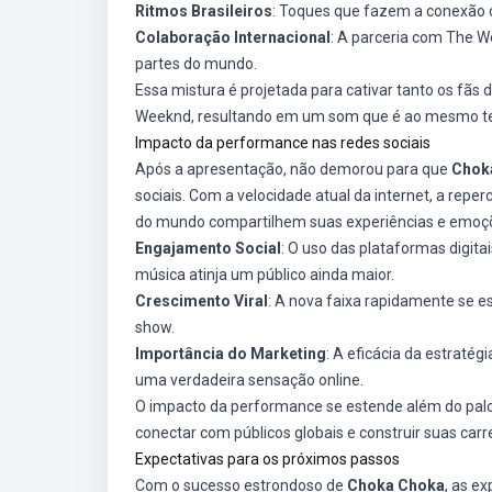
Ritmos Brasileiros
: Toques que fazem a conexão c
Colaboração Internacional
: A parceria com The W
partes do mundo.
Essa mistura é projetada para cativar tanto os fãs 
Weeknd, resultando em um som que é ao mesmo tem
Impacto da performance nas redes sociais
Após a apresentação, não demorou para que
Chok
sociais. Com a velocidade atual da internet, a rep
do mundo compartilhem suas experiências e emoç
Engajamento Social
: O uso das plataformas digita
música atinja um público ainda maior.
Crescimento Viral
: A nova faixa rapidamente se e
show.
Importância do Marketing
: A eficácia da estraté
uma verdadeira sensação online.
O impacto da performance se estende além do palco,
conectar com públicos globais e construir suas car
Expectativas para os próximos passos
Com o sucesso estrondoso de
Choka Choka
, as e