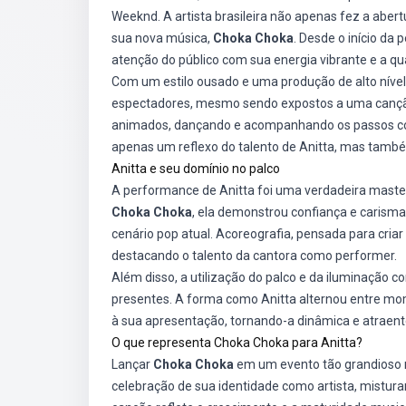
Weeknd. A artista brasileira não apenas fez a abe
sua nova música,
Choka Choka
. Desde o início da
atenção do público com sua energia vibrante e a q
Com um estilo ousado e uma produção de alto níve
espectadores, mesmo sendo expostos a uma canção
animados, dançando e acompanhando os passos cor
apenas um reflexo do talento de Anitta, mas també
Anitta e seu domínio no palco
A performance de Anitta foi uma verdadeira master
Choka Choka
, ela demonstrou confiança e carisma
cenário pop atual. Acoreografia, pensada para cria
destacando o talento da cantora como performer.
Além disso, a utilização do palco e da iluminação 
presentes. A forma como Anitta alternou entre mo
à sua apresentação, tornando-a dinâmica e atraent
O que representa Choka Choka para Anitta?
Lançar
Choka Choka
em um evento tão grandioso r
celebração de sua identidade como artista, misturan