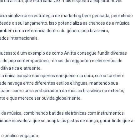
l da artista, que está cada vez mais disposta a explorar novos
aixa sinaliza uma estratégia de marketing bem pensada, permitindo
sde o seu lançamento. Isso potencializa as chances de a música
ambém uma referência dentro do gênero pop brasileiro,
dos internacionais.
sucesso; é um exemplo de como Anitta consegue fundir diversas
cias do pop contemporâneo, ritmos do reggaeton e elementos de
itiva rica e atraente.
 uma única canção não apenas enriquecem a obra, como também
dade navega entre diferentes estilos e línguas, mantendo sua
papel como uma embaixadora da música brasileira no exterior,
nte e que merece ser ouvida globalmente.
 da música, combinando batidas eletrônicas com instrumentos
dade inovadora que se adapta às pistas de dança, garantindo que a
o público engajado.