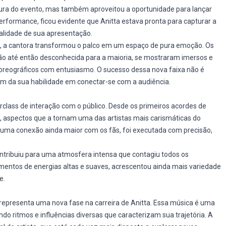
rtura do evento, mas também aproveitou a oportunidade para lançar
 performance, ficou evidente que Anitta estava pronta para capturar a
ualidade de sua apresentação.
l, a cantora transformou o palco em um espaço de pura emoção. Os
 até então desconhecida para a maioria, se mostraram imersos e
eográficos com entusiasmo. O sucesso dessa nova faixa não é
m da sua habilidade em conectar-se com a audiência.
class de interação com o público. Desde os primeiros acordes de
, aspectos que a tornam uma das artistas mais carismáticas do
r uma conexão ainda maior com os fãs, foi executada com precisão,
contribuiu para uma atmosfera intensa que contagiu todos os
mentos de energias altas e suaves, acrescentou ainda mais variedade
e.
epresenta uma nova fase na carreira de Anitta. Essa música é uma
do ritmos e influências diversas que caracterizam sua trajetória. A