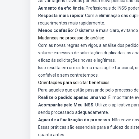
As vantagens trazidas por essa nova política são di
Aumento da eficiência
: Profissionais do INSS pod
Resposta mais rápida
: Com a eliminação das dupl
requerimentos mais rapidamente.
Menos confusão
: O sistema é mais claro, evitando
Mudanças no processo de análise
Com as novas regras em vigor, a análise dos pedid
volume excessivo de solicitações duplicadas, os a
eficaz às solicitações novas e legítimas.
Isso resulta em um sistema mais ágil e funcional, 
confiável e sem contratempos.
Orientações para solicitar benefícios
Para aqueles que estão passando pelo processo de so
Realize o pedido apenas uma vez
: É importante e
Acompanhe pelo Meu INSS
: Utilize o aplicativo 
sendo processado adequadamente.
Aguarde a finalização do processo
: Não envie no
Essas práticas são essenciais para a fluidez do sis
quanto antes.